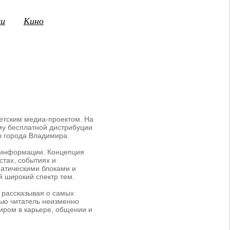
ки
Кино
3
14
15
16
17
18
19
20
21
2
ПТ
СБ
ВС
ПН
ВТ
СР
ЧТ
ПТ
СБ
етским медиа-проектом. На
му бесплатной дистрибуции
ы города Владимира.
й информации. Концепция
стах, событиях и
ематическими блоками и
 широкий спектр тем.
 рассказывая о самых
вью читатель неизменно
иром в карьере, общении и