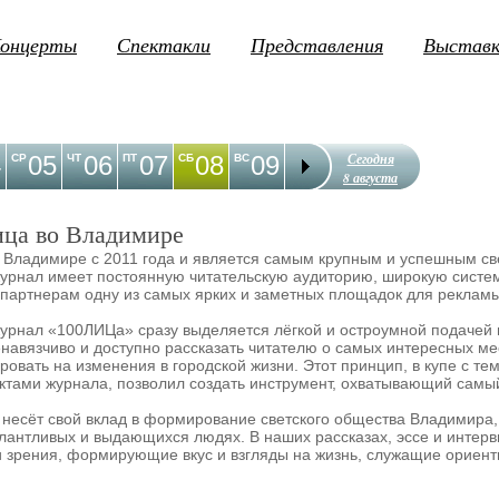
онцерты
Спектакли
Представления
Выстав
Сегодня
4
05
06
07
08
09
10
11
12
1
СР
ЧТ
ПТ
СБ
ВС
ПН
ВТ
СР
ЧТ
8 августа
ца во Владимире
 Владимире с 2011 года и является самым крупным и успешным св
урнал имеет постоянную читательскую аудиторию, широкую систе
 партнерам одну из самых ярких и заметных площадок для реклам
журнал «100ЛИЦа» сразу выделяется лёгкой и остроумной подаче
енавязчиво и доступно рассказать читателю о самых интересных ме
ировать на изменения в городской жизни. Этот принцип, в купе с т
тами журнала, позволил создать инструмент, охватывающий самый
есёт свой вклад в формирование светского общества Владимира,
алантливых и выдающихся людях. В наших рассказах, эссе и интер
и зрения, формирующие вкус и взгляды на жизнь, служащие ориент