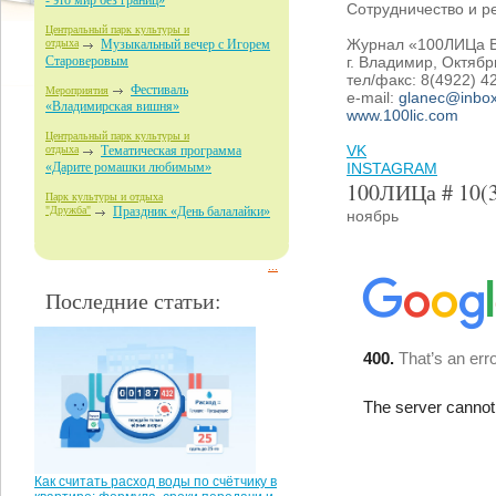
- это мир без границ»
Сотрудничество и ре
Центральный парк культуры и
Журнал «100ЛИЦа 
отдыха
Музыкальный вечер с Игорем
г. Владимир, Октябр
Староверовым
тел/факс: 8(4922) 4
Фестиваль
Мероприятия
e-mail:
glanec@inbox
«Владимирская вишня»
www.100lic.com
Центральный парк культуры и
VK
отдыха
Тематическая программа
INSTAGRAM
«Дарите ромашки любимым»
100ЛИЦа # 10(
Парк культуры и отдыха
"Дружба"
Праздник «День балалайки»
ноябрь
...
Последние статьи:
Как считать расход воды по счётчику в