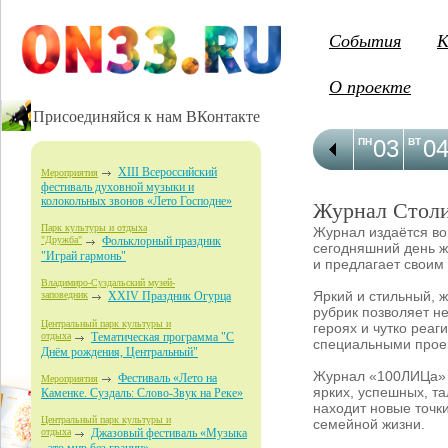
События
К
О проекте
Присоединяйся к нам ВКонтакте
03
0
ПН
ВТ
XIII Всероссийский
Мероприятия
фестиваль духовной музыки и
колокольных звонов «Лето Господне»
Журнал Столи
Парк культуры и отдыха
Журнал издаётся во
"Дружба"
Фольклорный праздник
сегодняшний день ж
"Играй гармонь"
и предлагает своим
Владимиро-Суздальский музей-
Яркий и стильный, 
заповедник
XXIV Праздник Огурца
рубрик позволяет н
Центральный парк культуры и
героях и чутко реаг
отдыха
Тематическая программа "С
специальными проек
Днём рождения, Центральный"
Журнал «100ЛИЦа» н
Фестиваль «Лето на
Мероприятия
ярких, успешных, т
Каменке. Суздаль: Слово-Звук на Реке»
находит новые точк
Центральный парк культуры и
семейной жизни.
отдыха
Джазовый фестиваль «Музыка