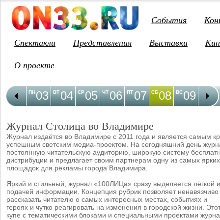
События
Кон
Спектакли
Представления
Выставки
Кин
О проекте
03
04
05
06
07
08
09
1
ПН
ВТ
СР
ЧТ
ПТ
СБ
ВС
ПН
Журнал Столица во Владимире
Журнал издаётся во Владимире с 2011 года и является самым к
успешным светским медиа-проектом. На сегодняшний день журн
постоянную читательскую аудиторию, широкую систему бесплат
дистрибуции и предлагает своим партнерам одну из самых ярких
площадок для рекламы города Владимира.
Яркий и стильный, журнал «100ЛИЦа» сразу выделяется лёгкой 
подачей информации. Концепция рубрик позволяет ненавязчиво 
рассказать читателю о самых интересных местах, событиях и
героях и чутко реагировать на изменения в городской жизни. Это
купе с тематическими блоками и специальными проектами журна