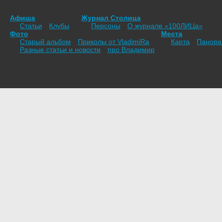
Афиша
Журнал Столица
Статьи
Клубы
Персоны
О журнале «100ЛИЦа»
Фото
Места
Старый альбом
Приколы от VladimiRа
Карта
Панор
Разные статьи и новости
про Владимир