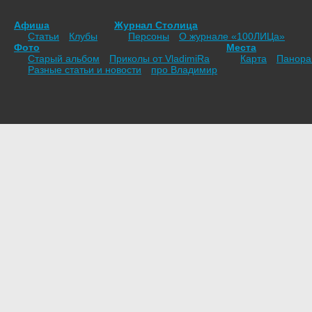
Афиша
Журнал Столица
Статьи
Клубы
Персоны
О журнале «100ЛИЦа»
Фото
Места
Старый альбом
Приколы от VladimiRа
Карта
Панор
Разные статьи и новости
про Владимир