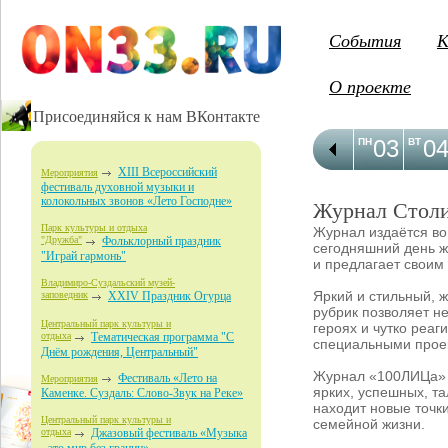
События
К
О проекте
Присоединяйся к нам ВКонтакте
03
0
ПН
ВТ
XIII Всероссийский
Мероприятия
фестиваль духовной музыки и
колокольных звонов «Лето Господне»
Журнал Столи
Парк культуры и отдыха
Журнал издаётся во
"Дружба"
Фольклорный праздник
сегодняшний день ж
"Играй гармонь"
и предлагает своим
Владимиро-Суздальский музей-
Яркий и стильный, 
заповедник
XXIV Праздник Огурца
рубрик позволяет н
Центральный парк культуры и
героях и чутко реаг
отдыха
Тематическая программа "С
специальными проек
Днём рождения, Центральный"
Журнал «100ЛИЦа» н
Фестиваль «Лето на
Мероприятия
ярких, успешных, т
Каменке. Суздаль: Слово-Звук на Реке»
находит новые точк
Центральный парк культуры и
семейной жизни.
отдыха
Джазовый фестиваль «Музыка