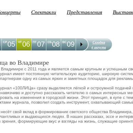
онцерты
Спектакли
Представления
Выстав
Сегодня
4
05
06
07
08
09
10
11
12
1
СР
ЧТ
ПТ
СБ
ВС
ПН
ВТ
СР
ЧТ
6 августа
ца во Владимире
 Владимире с 2011 года и является самым крупным и успешным св
урнал имеет постоянную читательскую аудиторию, широкую систе
 партнерам одну из самых ярких и заметных площадок для реклам
журнал «100ЛИЦа» сразу выделяется лёгкой и остроумной подаче
енавязчиво и доступно рассказать читателю о самых интересных ме
ировать на изменения в городской жизни. Этот принцип, в купе с т
тами журнала, позволил создать инструмент, охватывающий самый
есёт свой вклад в формирование светского общества Владимира,
алантливых и выдающихся людях. В наших рассказах, эссе и интер
и зрения, формирующие вкус и взгляды на жизнь, служащие ориент