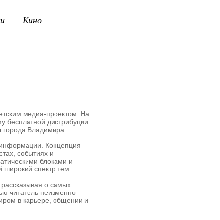
ки
Кино
3
14
15
16
17
18
19
20
21
2
ПТ
СБ
ВС
ПН
ВТ
СР
ЧТ
ПТ
СБ
етским медиа-проектом. На
му бесплатной дистрибуции
ы города Владимира.
й информации. Концепция
стах, событиях и
ематическими блоками и
 широкий спектр тем.
 рассказывая о самых
вью читатель неизменно
иром в карьере, общении и