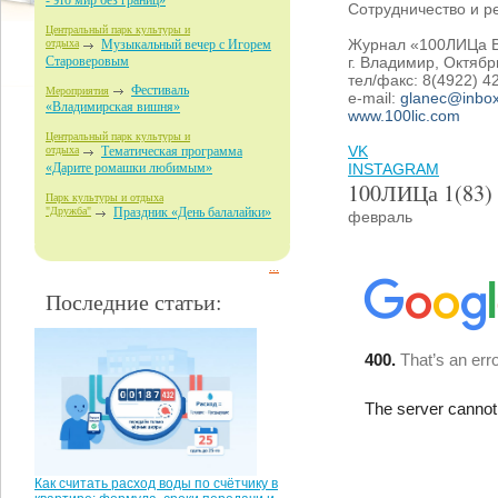
- это мир без границ»
Сотрудничество и ре
Центральный парк культуры и
Журнал «100ЛИЦа 
отдыха
Музыкальный вечер с Игорем
г. Владимир, Октябр
Староверовым
тел/факс: 8(4922) 4
Фестиваль
Мероприятия
e-mail:
glanec@inbox
«Владимирская вишня»
www.100lic.com
Центральный парк культуры и
VK
отдыха
Тематическая программа
INSTAGRAM
«Дарите ромашки любимым»
100ЛИЦа 1(83)
Парк культуры и отдыха
"Дружба"
Праздник «День балалайки»
февраль
...
Последние статьи:
Как считать расход воды по счётчику в