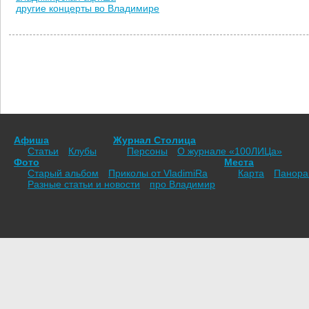
другие концерты во Владимире
Афиша
Журнал Столица
Статьи
Клубы
Персоны
О журнале «100ЛИЦа»
Фото
Места
Старый альбом
Приколы от VladimiRа
Карта
Панор
Разные статьи и новости
про Владимир