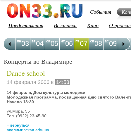
События
Кон
Представления
Выставки
Кино
О проект
03
04
05
06
07
08
09
1
ПН
ВТ
СР
ЧТ
ПТ
СБ
ВС
ПН
Концерты во Владимире
Dance school
14 февраля 2006 в
14:53
14 февраля,
Дом культуры молодежи
Молодежная программа, посвященная Дню святого Валент
Начало 18:30
ул.Мира, 55
Тел. (0922) 23-45-90
« вернуться
владимирская афиша