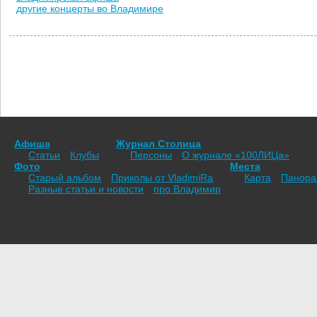
другие концерты во Владимире
Афиша
Журнал Столица
Статьи
Клубы
Персоны
О журнале «100ЛИЦа»
Фото
Места
Старый альбом
Приколы от VladimiRа
Карта
Панор
Разные статьи и новости
про Владимир