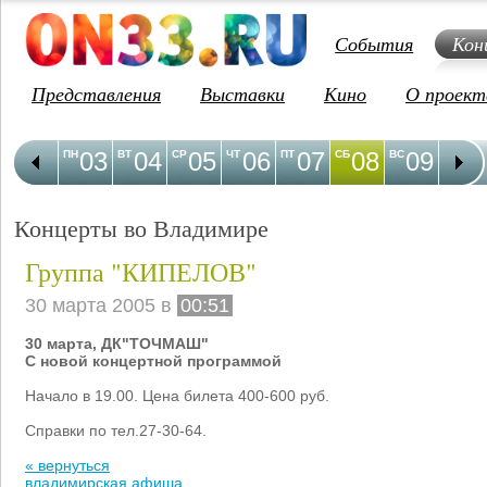
События
Кон
Представления
Выставки
Кино
О проект
03
04
05
06
07
08
09
1
ПН
ВТ
СР
ЧТ
ПТ
СБ
ВС
ПН
Концерты во Владимире
Группа "КИПЕЛОВ"
30 марта 2005 в
00:51
30 марта, ДК"ТОЧМАШ"
С новой концертной программой
Начало в 19.00. Цена билета 400-600 руб.
Справки по тел.27-30-64.
« вернуться
владимирская афиша