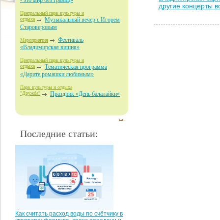
- это мир без границ»
другие концерты 
Центральный парк культуры и
отдыха
Музыкальный вечер с Игорем
Староверовым
Фестиваль
Мероприятия
«Владимирская вишня»
Центральный парк культуры и
отдыха
Тематическая программа
«Дарите ромашки любимым»
Парк культуры и отдыха
"Дружба"
Праздник «День балалайки»
...
Последние статьи:
Как считать расход воды по счётчику в