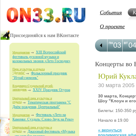
События
К
О проекте
Присоединяйся к нам ВКонтакте
03
0
ПН
ВТ
XIII Всероссийский
Мероприятия
фестиваль духовной музыки и
колокольных звонов «Лето Господне»
Концерты во 
Парк культуры и отдыха
Юрий Кукл
"Дружба"
Фольклорный праздник
"Играй гармонь"
30 марта 2005
Владимиро-Суздальский музей-
заповедник
XXIV Праздник Огурца
30 марта, Концер
Центральный парк культуры и
Шоу "Клоун и ег
отдыха
Тематическая программа "С
Днём рождения, Центральный"
Билеты: 150-350 р
Фестиваль «Лето на
Мероприятия
Каменке. Суздаль: Слово-Звук на Реке»
Начало в 19.00
Центральный парк культуры и
« вернуться
отдыха
Джазовый фестиваль «Музыка
владимирская аф