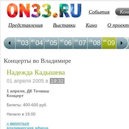
События
Кон
Представления
Выставки
Кино
О проект
03
04
05
06
07
08
09
1
ПН
ВТ
СР
ЧТ
ПТ
СБ
ВС
ПН
Концерты во Владимире
Надежда Кадышева
01 апреля 2005 в
19:32
1 апреля, ДК Точмаш
Концерт
Билеты: 400-600 руб.
Начало в 19.00
« вернуться
владимирская афиша