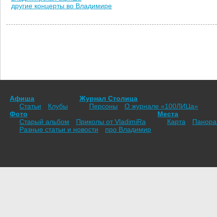
другие концерты во Владимире
Афиша
Журнал Столица
Статьи
Клубы
Персоны
О журнале «100ЛИЦа»
Фото
Места
Старый альбом
Приколы от VladimiRа
Карта
Панор
Разные статьи и новости
про Владимир