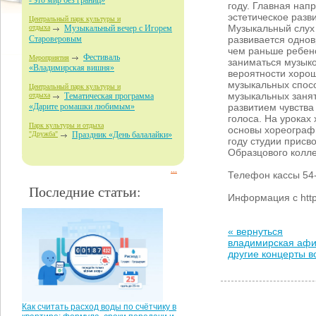
- это мир без границ»
году. Главная нап
эстетическое разви
Центральный парк культуры и
Музыкальный слух 
отдыха
Музыкальный вечер с Игорем
развивается однов
Староверовым
чем раньше ребен
Фестиваль
Мероприятия
заниматься музык
«Владимирская вишня»
вероятности хорош
музыкальных спос
Центральный парк культуры и
музыкальных заня
отдыха
Тематическая программа
развитием чувства
«Дарите ромашки любимым»
голоса. На уроках
Парк культуры и отдыха
основы хореографи
"Дружба"
Праздник «День балалайки»
году студии присв
Образцового колле
...
Телефон кассы 54
Последние статьи:
Информация с http:/
« вернуться
владимирская аф
другие концерты 
Как считать расход воды по счётчику в