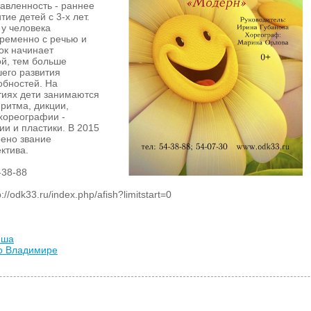
равленность - раннее
тие детей с 3-х лет.
у человека
ременно с речью и
ок начинает
ой, тем больше
его развития
обностей. На
тиях дети занимаются
 ритма, дикции,
 хореографии -
и и пластики. В 2015
оено звание
ктива.
-38-88
/odk33.ru/index.php/afish?limitstart=0
иша
во Владимире