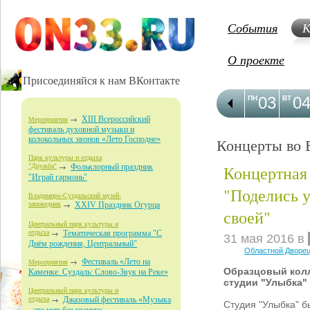
События
К
О проекте
Присоединяйся к нам ВКонтакте
03
0
ПН
ВТ
XIII Всероссийский
Мероприятия
фестиваль духовной музыки и
колокольных звонов «Лето Господне»
Концерты во 
Парк культуры и отдыха
Концертная
"Дружба"
Фольклорный праздник
"Играй гармонь"
"Поделись 
Владимиро-Суздальский музей-
заповедник
XXIV Праздник Огурца
своей"
Центральный парк культуры и
отдыха
Тематическая программа "С
31 мая 2016 в
Днём рождения, Центральный"
Областной Дворец
Фестиваль «Лето на
Мероприятия
Образцовый кол
Каменке. Суздаль: Слово-Звук на Реке»
студии "Улыбка"
Центральный парк культуры и
отдыха
Джазовый фестиваль «Музыка
Студия "Улыбка" б