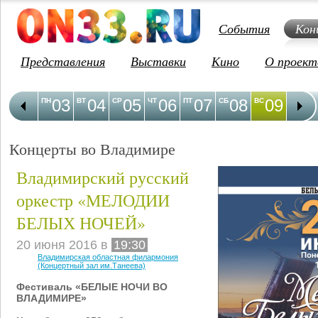
События
Кон
Представления
Выставки
Кино
О проект
03
04
05
06
07
08
09
1
ПН
ВТ
СР
ЧТ
ПТ
СБ
ВС
ПН
Концерты во Владимире
Владимирский русский
оркестр «МЕЛОДИИ
БЕЛЫХ НОЧЕЙ»
20 июня 2016 в
19:30
Владимирская областная филармония
(Концертный зал им.Танеева)
Фестиваль «БЕЛЫЕ НОЧИ ВО
ВЛАДИМИРЕ»