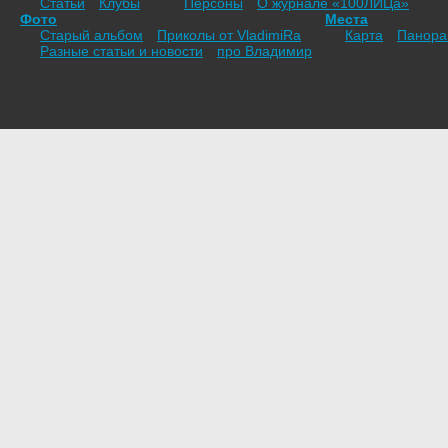
Статьи
Клубы
Персоны
О журнале «100ЛИЦа»
Фото
Места
Старый альбом
Приколы от VladimiRа
Карта
Панор
Разные статьи и новости
про Владимир