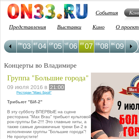
События
Кон
Представления
Выставки
Кино
О проект
03
04
05
06
07
08
09
1
ПН
ВТ
СР
ЧТ
ПТ
СБ
ВС
ПН
Концерты во Владимире
Группа "Большие города"
09 июля 2016 в
21:00
Ресторан "Макс Брой"
Трибьют "БИ-2"
В эту субботу ВПЕРВЫЕ на сцене
ресторана "Max Brau" трибьют культовой
рок-группы Би-2!!! Это главные хиты, а
также самые динамичные треки Би-2 в
исполнении группы "Большие города"!
Не пропустите!