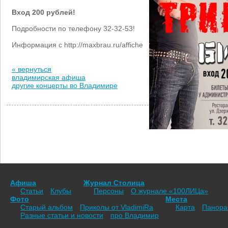
Вход 200 рублей!
Подробности по телефону 32-32-53!
Информация с http://maxbrau.ru/affiche
« вернуться
владимирская афиша
другие концерты во Владимире
Афиша
Журнал Столица
Статьи
Клубы
Персоны
О журнале «100ЛИЦа»
Фото
Места
Старый альбом
Приколы от VladimiRа
Карта
Панор
Разные статьи и новости
про Владимир