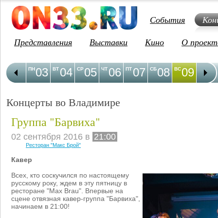
События
Кон
Представления
Выставки
Кино
О проект
03
04
05
06
07
08
09
1
ПН
ВТ
СР
ЧТ
ПТ
СБ
ВС
ПН
Концерты во Владимире
Группа "Барвиха"
02 сентября 2016 в
21:00
Ресторан "Макс Брой"
Кавер
Всех, кто соскучился по настоящему
русскому року, ждем в эту пятницу в
ресторане "Max Brau". Впервые на
сцене отвязная кавер-группа "Барвиха",
начинаем в 21:00!