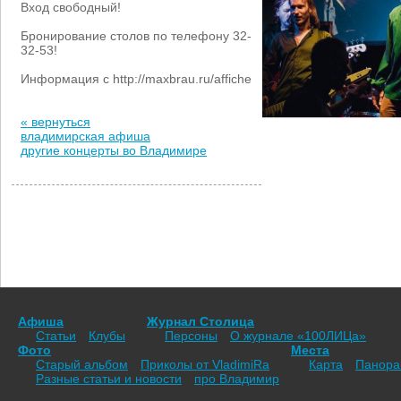
Вход свободный!
Бронирование столов по телефону 32-
32-53!
Информация с http://maxbrau.ru/affiche
« вернуться
владимирская афиша
другие концерты во Владимире
Афиша
Журнал Столица
Статьи
Клубы
Персоны
О журнале «100ЛИЦа»
Фото
Места
Старый альбом
Приколы от VladimiRа
Карта
Панор
Разные статьи и новости
про Владимир