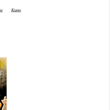
ки
Кино
3
14
15
16
17
18
19
20
21
2
ПТ
СБ
ВС
ПН
ВТ
СР
ЧТ
ПТ
СБ