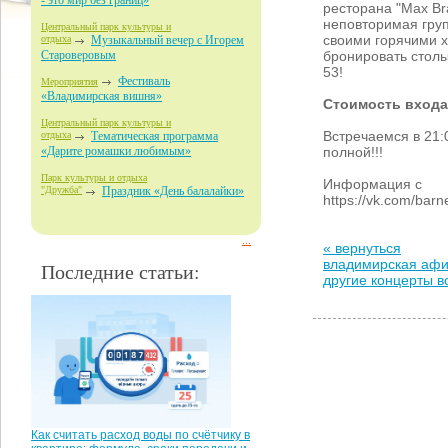
- это мир без границ»
ресторана "Max Br
неповторимая групп
Центральный парк культуры и
своими горячими х
отдыха
Музыкальный вечер с Игорем
бронировать столы
Староверовым
53!
Фестиваль
Мероприятия
«Владимирская вишня»
Стоимость входа
Центральный парк культуры и
Встречаемся в 21:
отдыха
Тематическая программа
полной!!!
«Дарите ромашки любимым»
Парк культуры и отдыха
Информация с
"Дружба"
Праздник «День балалайки»
https://vk.com/bar
...
« вернуться
владимирская аф
Последние статьи:
другие концерты 
Как считать расход воды по счётчику в