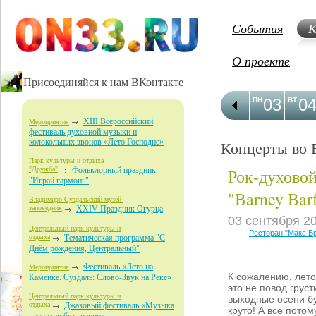
События
К
О проекте
Присоединяйся к нам ВКонтакте
03
0
ПН
ВТ
XIII Всероссийский
Мероприятия
фестиваль духовной музыки и
колокольных звонов «Лето Господне»
Концерты во 
Парк культуры и отдыха
Рок-духовой
"Дружба"
Фольклорный праздник
"Играй гармонь"
"Barney Barf
Владимиро-Суздальский музей-
заповедник
XXIV Праздник Огурца
03 сентября 2
Центральный парк культуры и
Ресторан "Макс Б
отдыха
Тематическая программа "С
Днём рождения, Центральный"
Фестиваль «Лето на
Мероприятия
К сожалению, лето
Каменке. Суздаль: Слово-Звук на Реке»
это не повод груст
Центральный парк культуры и
выходные осени б
отдыха
Джазовый фестиваль «Музыка
круто! А всё потом