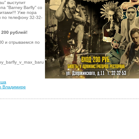
au" выступит
а "Barney Barfly" со
итами!!! Уже пора
 по телефону 32-32-
 200 рублей!
00 и отрываемся по
ney_barfly_v_max_baru
иша
во Владимире