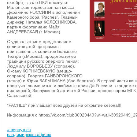
октября, в зале ЦКИ прозвучит
Маленькая торжественная месса
Джоаккино РОССИНИ в исполнении
Камерного хора "Распев". Главный
дирижёр Наталья КОЛЕСНИКОВА,
партия фортепиано Майя
АНДРЕЕВСКАЯ (г. Москва).
С удовольствием представляем
солистов этой программы:
приглашённых солистов Большого
Театра (г.Москва), продолжателей
традиции русского оперного пения:
Людмилу ВОРОБЬЕВУ (сопрано),
Оксану КОРНИЕВСКУЮ (меццо-
сопрано), Георгия ГАЙВОРОНСКОГО
(тенор) и Юрия ЗАЛЬЦМАНА (бас-баритон). В первой части кон
прозвучат знаменитые и любимые арии Дж.Россини в тандеме 
пианисткой, Заслуженной артисткой России, профессором МГК
Савельевой.
"РАСПЕВ" приглашает всех друзей на открытие сезона!!!
Информация с https://vk.com/club30929449?w=wall-30929449_2
« вернуться
владимирская афиша