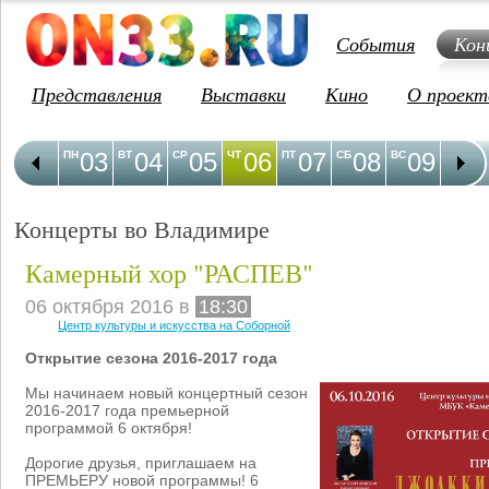
События
Кон
Представления
Выставки
Кино
О проект
03
04
05
06
07
08
09
1
ПН
ВТ
СР
ЧТ
ПТ
СБ
ВС
ПН
Концерты во Владимире
Камерный хор "РАСПЕВ"
06 октября 2016 в
18:30
Центр культуры и искусства на Соборной
Открытие сезона 2016-2017 года
Мы начинаем новый концертный сезон
2016-2017 года премьерной
программой 6 октября!
Дорогие друзья, приглашаем на
ПРЕМЬЕРУ новой программы! 6