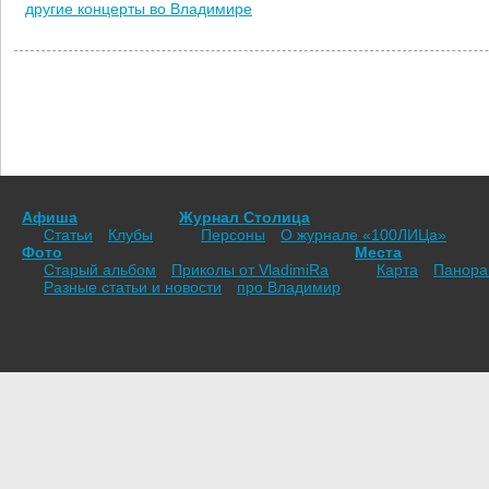
другие концерты во Владимире
Афиша
Журнал Столица
Статьи
Клубы
Персоны
О журнале «100ЛИЦа»
Фото
Места
Старый альбом
Приколы от VladimiRа
Карта
Панор
Разные статьи и новости
про Владимир