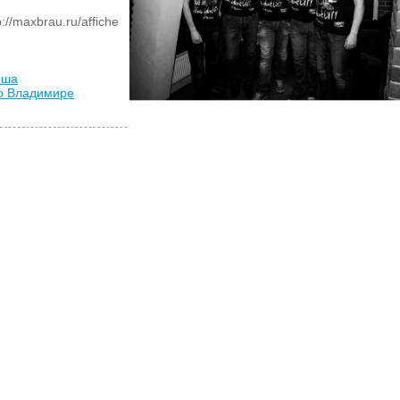
//maxbrau.ru/affiche
иша
во Владимире