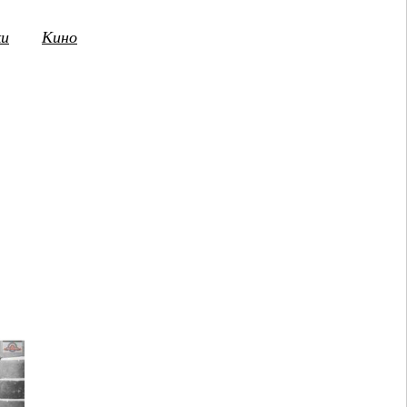
ки
Кино
3
14
15
16
17
18
19
20
21
2
ПТ
СБ
ВС
ПН
ВТ
СР
ЧТ
ПТ
СБ