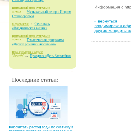
- это мир без границ»
Информация с http:
Центральный парк культуры и
отдыха
Музыкальный вечер с Игорем
Староверовым
« вернуться
Фестиваль
Мероприятия
владимирская аф
«Владимирская вишня»
другие концерты 
Центральный парк культуры и
отдыха
Тематическая программа
«Дарите ромашки любимым»
Парк культуры и отдыха
"Дружба"
Праздник «День балалайки»
...
Последние статьи:
Как считать расход воды по счётчику в