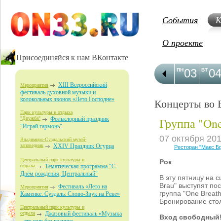
События
К
О проекте
Присоединяйся к нам ВКонтакте
03
0
ПН
ВТ
XIII Всероссийский
Мероприятия
фестиваль духовной музыки и
колокольных звонов «Лето Господне»
Концерты во 
Парк культуры и отдыха
Группа "One
"Дружба"
Фольклорный праздник
"Играй гармонь"
07 октября 20
Владимиро-Суздальский музей-
заповедник
XXIV Праздник Огурца
Ресторан "Макс Б
Центральный парк культуры и
Рок
отдыха
Тематическая программа "С
Днём рождения, Центральный"
В эту пятницу на 
Brau" выступят по
Фестиваль «Лето на
Мероприятия
группа "One Breath
Каменке. Суздаль: Слово-Звук на Реке»
Бронирование стол
Центральный парк культуры и
отдыха
Джазовый фестиваль «Музыка
Вход свободный!