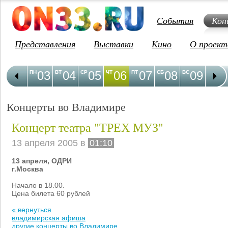
События
Кон
Представления
Выставки
Кино
О проект
03
04
05
06
07
08
09
1
ПН
ВТ
СР
ЧТ
ПТ
СБ
ВС
ПН
Концерты во Владимире
Концерт театра "ТРЕХ МУЗ"
13 апреля 2005 в
01:10
13 апреля, ОДРИ
г.Москва
Начало в 18.00.
Цена билета 60 рублей
« вернуться
владимирская афиша
другие концерты во Владимире