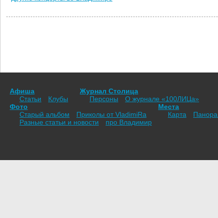
Афиша
Журнал Столица
Статьи
Клубы
Персоны
О журнале «100ЛИЦа»
Фото
Места
Старый альбом
Приколы от VladimiRа
Карта
Панор
Разные статьи и новости
про Владимир