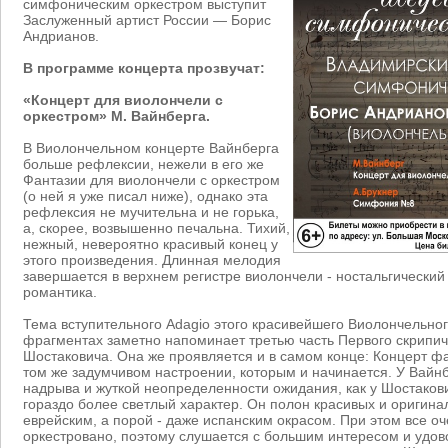
симфоническим оркестром выступит
Заслуженный артист России — Борис
Андрианов.
В программе концерта прозвучат:
«Концерт для виолончели с
оркестром» М. Вайнберга.
В Виолончельном концерте Вайнберга
больше рефлексии, нежели в его же
Фантазии для виолончели с оркестром
(о ней я уже писал ниже), однако эта
рефлексия не мучительна и не горька,
а, скорее, возвышенно печальна. Тихий,
нежный, невероятно красивый конец у
этого произведения. Длинная мелодия
завершается в верхнем регистре виолончели - ностальгический
романтика.
Тема вступительного Adagio этого красивейшего Виолончельног
фрагментах заметно напоминает третью часть Первого скрипич
Шостаковича. Она же проявляется и в самом конце: Концерт фа
том же задумчивом настроении, которым и начинается. У Вайнбе
надрыва и жуткой неопределенности ожидания, как у Шостакови
гораздо более светлый характер. Он полон красивых и оригина
еврейским, а порой - даже испанским окрасом. При этом все оч
оркестровано, поэтому слушается с большим интересом и удов