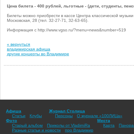
Цена билета - 400 рублей, льготные - (дети, студенты, пенс
Билеты можно приобрести в кассе Центра классической музыки 
Московская, 28 (тел. 32-27-71, 32-63-65).
Информация с http://www.vgso.ru/?menu=news&number=519
« вернуться
владимирская афиша
другие концерты во Владимире
Афиша
Журнал Столица
Статьи
Клубы
Персоны
О журнале «100ЛИЦа»
Фото
Места
Старый альбом
Приколы от VladimiRа
Карта
Панор
Разные статьи и новости
про Владимир