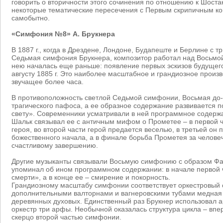
говорить о вторичности этого сочинения по отношению к Шоста
некоторые тематические пересечения с Первым скрипичным ко
самобытно.
«Симфония №8» А. Брукнера
В 1887 г., когда в Дрездене, Лондоне, Будапеште и Берлине с
Седьмая симфония Брукнера, композитор работал над Восьмой
нею началась еще раньше: появление первых эскизов будущего
августу 1885 г. Это наиболее масштабное и грандиозное произ
звучащее более часа.
В противоположность светлой Седьмой симфонии, Восьмая до
трагического пафоса, а ее образное содержание развивается п
свету». Современники усматривали в ней программное содерж
Шальк связывал ее с античным мифом о Прометее – в первой ч
героя, во второй части герой предается веселью, в третьей он 
божественного начала, а в финале борьба Прометея за человеч
счастливому завершению.
Другие музыканты связывали Восьмую симфонию с образом Фа
упоминал об ином программном содержании: в начале первой 
смерти», а в конце ее – смирение и покорность.
Грандиозному масштабу симфонии соответствует оркестровый 
дополнительными валторнами и вагнеровскими тубами медная 
деревянных духовых. Единственный раз Брукнер использовал а
оркестр три арфы. Необычной оказалась структура цикла – вп
скерцо второй частью симфонии.