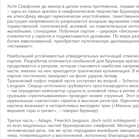
Хотя Симфония до минор в целом очень протяженна, первая час
– одна из самых кратких в симфоническом творчестве Брукнера 
ее атмосферу вводит гармонически неустойчивое, таинственное
растущая напряженность разрешается мощным звучанием глав
торжественной, патетической, волевой, но повелительные инто
жалобными, стонущими. Побочная партия – широкая «бесконе
появляется у скрипок и подхватывается духовыми. По мере раз
более взволнованной, приобретает патетическую декламационн
«истаивает».
Наибольшей устойчивостью утвердительных интонаций отмече
партия. Разработка отличается необычной для Брукнера кратко
продолжается в репризе, которая становится наиболее напря
части, именно на нее приходится трагическая кульминация. В 
партии постепенно замирают на фоне ударов литавр.
Трагический пафос первой части отступает во второй – Scherzo. 
Langsam. Скерцо исполнено грубоватого простонародного вес
– так определил композитор сущность основной темы в ритме л
грузными «притопываниями» проводят низкие струнные. Этот о
ирреальным «шелестом» скрипок в высоком регистре. Идиллич
картина возникает в неторопливых мелодиях трио («Михель уд
вершине горы и грезит», – говорил Брукнер).
Третья часть – Adagio. Feierlich langsam, doch nicht schleppen
из всех медленных частей брукнеровских симфоний. Мелодия р
человеческая речь, так же чутко передавая малейшие эмоцион
тема, появляющаяся у виолончелей, исполнена благородства и