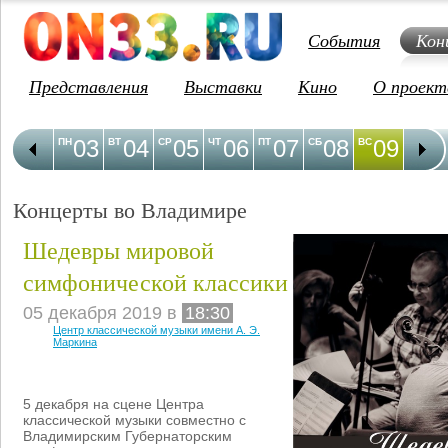
События
Кон
Представления
Выставки
Кино
О проект
03
04
05
06
07
08
09
1
ПН
ВТ
СР
ЧТ
ПТ
СБ
ВС
ПН
Концерты во Владимире
Шедевры мировой
симфонической классики
05 декабря 2019 в
18:30
Центр классической музыки имени А. Э.
Маркина
5 декабря на сцене Центра
классической музыки совместно с
Владимирским Губернаторским