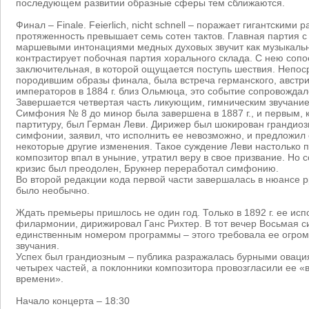
последующем развитии образные сферы тем сближаются.
Финал – Finale. Feierlich, nicht schnell – поражает гигантскими 
протяженность превышает семь сотен тактов. Главная партия с
маршевыми интонациями медных духовых звучит как музыкальн
контрастирует побочная партия хорального склада. С нею сопо
заключительная, в которой ощущается поступь шествия. Непос
породившим образы финала, была встреча германского, австрий
императоров в 1884 г. близ Ольмюца, это событие сопровожда
Завершается четвертая часть ликующим, гимническим звучани
Симфония № 8 до минор была завершена в 1887 г., и первым, 
партитуру, был Герман Леви. Дирижер был шокирован гранди
симфонии, заявил, что исполнить ее невозможно, и предложил 
некоторые другие изменения. Такое суждение Леви настолько п
композитор впал в уныние, утратил веру в свое призвание. Но 
кризис был преодолен, Брукнер переработал симфонию.
Во второй редакции кода первой части завершалась в нюансе p
было необычно.
Ждать премьеры пришлось не один год. Только в 1892 г. ее ис
филармонии, дирижировал Ганс Рихтер. В тот вечер Восьмая 
единственным номером программы – этого требовала ее огро
звучания.
Успех был грандиозным – публика разражалась бурными оваци
четырех частей, а поклонники композитора провозгласили ее 
времени».
Начало концерта – 18:30