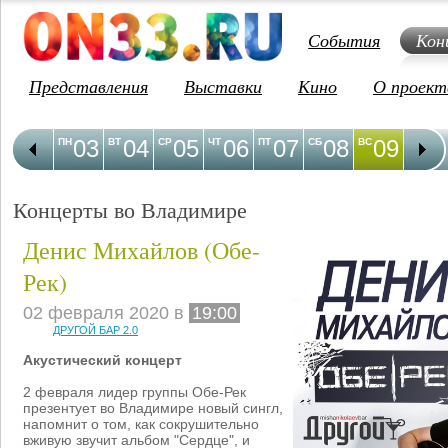
События
Кон
Представления
Выставки
Кино
О проект
03
04
05
06
07
08
09
1
ПН
ВТ
СР
ЧТ
ПТ
СБ
ВС
ПН
Концерты во Владимире
Денис Михайлов (Обе-
Рек)
02 февраля 2020 в
19:00
ДРУГОЙ БАР 2.0
Акустический концерт
2 февраля лидер группы Обе-Рек
презентует во Владимире новый сингл,
напомнит о том, как сокрушительно
вживую звучит альбом "Сердце", и