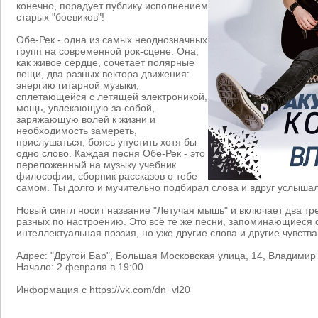
конечно, порадует публику исполнением
старых "боевиков"!
Обе-Рек - одна из самых неоднозначных
групп на современной рок-сцене. Она,
как живое сердце, сочетает полярные
вещи, два разных вектора движения:
энергию гитарной музыки,
сплетающейся с летящей электроникой,
мощь, увлекающую за собой,
заряжающую волей к жизни и
необходимость замереть,
прислушаться, боясь упустить хотя бы
одно слово. Каждая песня Обе-Рек - это
переложенный на музыку учебник
философии, сборник рассказов о тебе
самом. Ты долго и мучительно подбирал слова и вдруг услышал
Новый сингл носит название "Летучая мышь" и включает два тр
разных по настроению. Это всё те же песни, запоминающиеся с
интеллектуальная поэзия, но уже другие слова и другие чувства
Адрес: "Другой Бар", Большая Московская улица, 14, Владимир
Начало: 2 февраля в 19:00
Информация с https://vk.com/dn_vl20