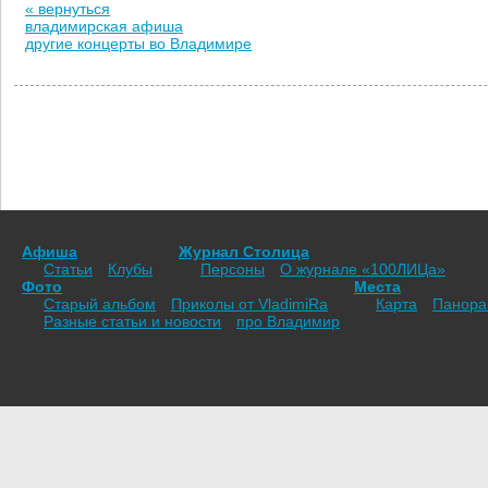
« вернуться
владимирская афиша
другие концерты во Владимире
Афиша
Журнал Столица
Статьи
Клубы
Персоны
О журнале «100ЛИЦа»
Фото
Места
Старый альбом
Приколы от VladimiRа
Карта
Панор
Разные статьи и новости
про Владимир