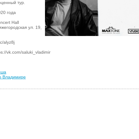
оценный тур.
020 года
cert Hall
жегородская ул. 19,
c/alyz8j
://vk.com/saluki_vladimir
иша
во Владимире