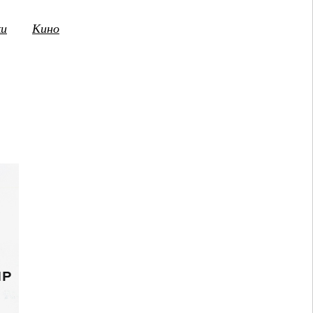
ки
Кино
3
14
15
16
17
18
19
20
21
2
ПТ
СБ
ВС
ПН
ВТ
СР
ЧТ
ПТ
СБ