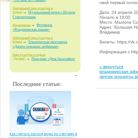
- это мир без границ»
свой первый полн
Центральный парк культуры и
Дата: 24 апреля 2
отдыха
Музыкальный вечер с Игорем
Начало в 19:00
Староверовым
Место: Maxtone Con
Фестиваль
Мероприятия
Адрес: Большая Ни
«Владимирская вишня»
Владимир
Центральный парк культуры и
Билеты: https://vk.c
отдыха
Тематическая программа
«Дарите ромашки любимым»
Информация с https
Парк культуры и отдыха
"Дружба"
Праздник «День балалайки»
« вернуться
владимирская аф
...
другие концерты 
Последние статьи:
Как считать расход воды по счётчику в