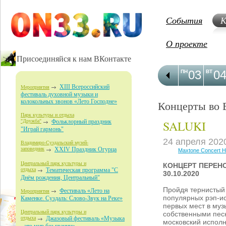
События
К
О проекте
Присоединяйся к нам ВКонтакте
03
0
ПН
ВТ
XIII Всероссийский
Мероприятия
фестиваль духовной музыки и
колокольных звонов «Лето Господне»
Концерты во 
Парк культуры и отдыха
SALUKI
"Дружба"
Фольклорный праздник
"Играй гармонь"
24 апреля 202
Владимиро-Суздальский музей-
заповедник
XXIV Праздник Огурца
Maxtone Concert Ha
Центральный парк культуры и
КОНЦЕРТ ПЕРЕН
отдыха
Тематическая программа "С
30.10.2020
Днём рождения, Центральный"
Пройдя тернистый 
Фестиваль «Лето на
Мероприятия
популярных рэп-и
Каменке. Суздаль: Слово-Звук на Реке»
первых мест в муз
Центральный парк культуры и
собственными пес
отдыха
Джазовый фестиваль «Музыка
московский исполни