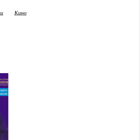
ки
Кино
3
14
15
16
17
18
19
20
21
2
ПТ
СБ
ВС
ПН
ВТ
СР
ЧТ
ПТ
СБ