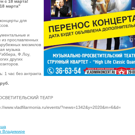
н с 18 марта!
18 марта"
 концерты для
ссов.
ументальные и
и из прославленных
зарубежных мюзиклов
мая музыка
Уэббера, Ф.Лоу,
огих других
озиторов.
: 1 час без антракта
 руб.
ОСВЕТИТЕЛЬСКИЙ ТЕАТР
://www.vladfilarmonia.ru/events/?news=1342&y=2020&m=6&d=
иша
во Владимире