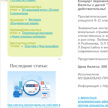
- это мир без границ»
Концерт перенесё
Билеты с датой "
Центральный парк культуры и
действительны!
отдыха
Музыкальный вечер с Игорем
Староверовым
Просветительские
Фестиваль
учащихся 8-11 кла
Мероприятия
«Владимирская вишня»
Знаменитые инстр
Центральный парк культуры и
вокальные отрывк
отдыха
Тематическая программа
отечественных и 
«Дарите ромашки любимым»
и рок-опер. Люби
А.Рыбникова, Э.Л.
Парк культуры и отдыха
"Дружба"
Праздник «День балалайки»
Л.Бернстайна и мн
современных комп
...
Продолжительность
Последние статьи:
Цена билета: 200
Исполнители:
МУЗЫКАЛЬНО-ПР
Информация с http
« вернуться
владимирская аф
другие концерты 
Как считать расход воды по счётчику в