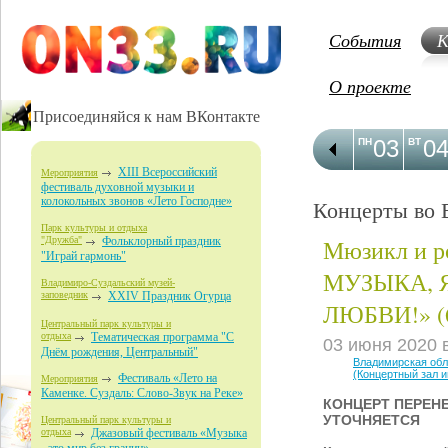
События
К
О проекте
Присоединяйся к нам ВКонтакте
03
0
ПН
ВТ
XIII Всероссийский
Мероприятия
фестиваль духовной музыки и
колокольных звонов «Лето Господне»
Концерты во 
Парк культуры и отдыха
Мюзикл и р
"Дружба"
Фольклорный праздник
"Играй гармонь"
МУЗЫКА, 
Владимиро-Суздальский музей-
заповедник
XXIV Праздник Огурца
ЛЮБВИ!» (
Центральный парк культуры и
отдыха
Тематическая программа "С
03 июня 2020 
Днём рождения, Центральный"
Владимирская об
(Концертный зал 
Фестиваль «Лето на
Мероприятия
Каменке. Суздаль: Слово-Звук на Реке»
КОНЦЕРТ ПЕРЕНЕ
УТОЧНЯЕТСЯ
Центральный парк культуры и
отдыха
Джазовый фестиваль «Музыка