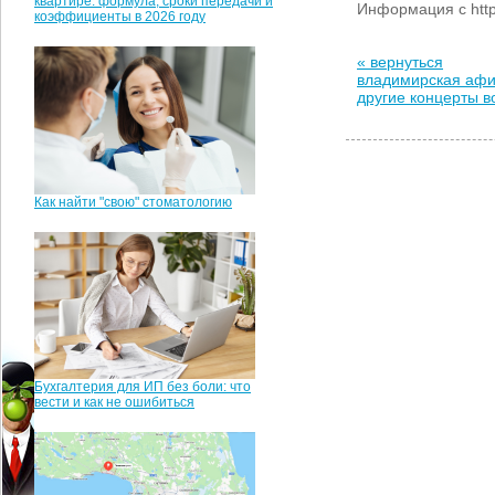
квартире: формула, сроки передачи и
Информация с https
коэффициенты в 2026 году
« вернуться
владимирская аф
другие концерты 
Как найти "свою" стоматологию
Бухгалтерия для ИП без боли: что
вести и как не ошибиться