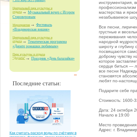
- это мир без границ»
инструментария, 
профессионализм 
Центральный парк культуры и
мастерства и ярко
отдыха
Музыкальный вечер с Игорем
незабываемое шоу
Староверовым
Фестиваль
Мероприятия
Все песни, лириче
«Владимирская вишня»
грустные и веселы
переживания чело
Центральный парк культуры и
народной мудрост
отдыха
Тематическая программа
широту и глубину 
«Дарите ромашки любимым»
посвящаются само
Парк культуры и отдыха
доброму чувству на
"Дружба"
Праздник «День балалайки»
которое заставляет
сердце биться — 
все песни Надежд
...
становятся абсол
любят по-настояще
Последние статьи:
Подарите себе пра
Стоимость: 1600-3
Дата: 24 октября 2
Начало в 19:00
Место проведения
Адрес: г. Владимир
Как считать расход воды по счётчику в