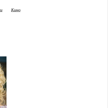
ки
Кино
3
14
15
16
17
18
19
20
21
2
ПТ
СБ
ВС
ПН
ВТ
СР
ЧТ
ПТ
СБ