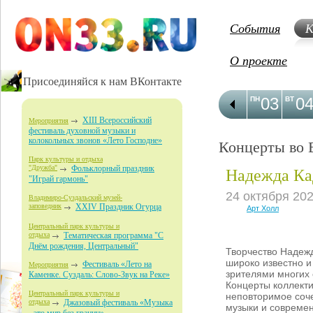
События
К
О проекте
Присоединяйся к нам ВКонтакте
03
0
ПН
ВТ
XIII Всероссийский
Мероприятия
фестиваль духовной музыки и
колокольных звонов «Лето Господне»
Концерты во 
Парк культуры и отдыха
Надежда К
"Дружба"
Фольклорный праздник
"Играй гармонь"
24 октября 20
Владимиро-Суздальский музей-
заповедник
XXIV Праздник Огурца
Арт Холл
Центральный парк культуры и
отдыха
Тематическая программа "С
Днём рождения, Центральный"
Творчество Наде
широко известно 
Фестиваль «Лето на
Мероприятия
зрителями многих 
Каменке. Суздаль: Слово-Звук на Реке»
Концерты коллекти
Центральный парк культуры и
неповторимое соч
отдыха
Джазовый фестиваль «Музыка
музыки и совреме