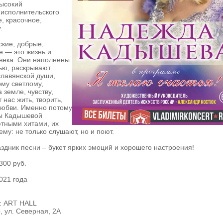
высокий
исполнительского
е, красочное,
.
ские, добрые,
е — это жизнь и
века. Они наполнены
ью, раскрывают
славянской души,
му светлому,
 земле, чувству,
 нас жить, творить,
любви. Именно потому
ы Кадышевой
ютными хитами, их
му: не только слушают, но и поют.
здник песни – букет ярких эмоций и хорошего настроения!
300 руб.
021 года
: ART HALL
, ул. Северная, 2А