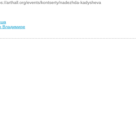
://arthall.org/events/kontserty/nadezhda-kadysheva
иша
во Владимире