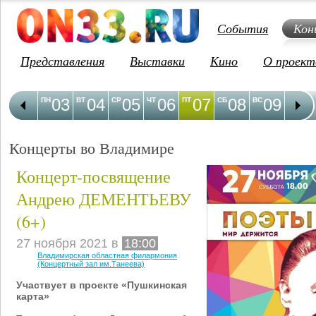
События
Кон
Представления
Выставки
Кино
О проект
03
04
05
06
07
08
09
1
ПН
ВТ
СР
ЧТ
ПТ
СБ
ВС
ПН
Концерты во Владимире
Концерт-посвящение
Андрею ДЕМЕНТЬЕВУ
(6+)
27 ноября 2021 в
18:00
Владимирская областная филармония
(Концертный зал им.Танеева)
Участвует в проекте «Пушкинская
карта»