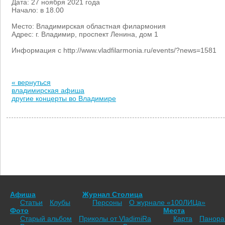
Дата: 27 ноября 2021 года
Начало: в 18.00
Место: Владимирская областная филармония
Адрес: г. Владимир, проспект Ленина, дом 1
Информация с http://www.vladfilarmonia.ru/events/?news=1581
« вернуться
владимирская афиша
другие концерты во Владимире
Афиша
Журнал Столица
Статьи
Клубы
Персоны
О журнале «100ЛИЦа»
Фото
Места
Старый альбом
Приколы от VladimiRа
Карта
Панор