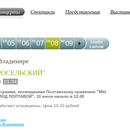
онцерты
Спектакли
Представления
Выстав
Сегодня
4
05
06
07
08
09
10
11
12
1
СР
ЧТ
ПТ
СБ
ВС
ПН
ВТ
СР
ЧТ
8 августа
Владимире
БРОСЕЛЬСКИЙ"
 в
21:34
ограмма, посвященная Полтавскому сражению "МЫ
ПОД ПОЛТАВОЙ"
, 10 июля начало в 12.00
работают аттракционы. Цена 10-20 рублей.
иша
во Владимире