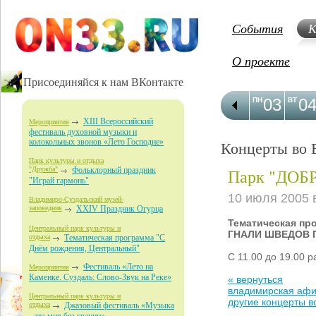
События
К
О проекте
Присоединяйся к нам ВКонтакте
03
0
ПН
ВТ
XIII Всероссийский
Мероприятия
фестиваль духовной музыки и
колокольных звонов «Лето Господне»
Концерты во 
Парк культуры и отдыха
Парк "ДО
"Дружба"
Фольклорный праздник
"Играй гармонь"
10 июля 2005
Владимиро-Суздальский музей-
заповедник
XXIV Праздник Огурца
Тематическая пр
Центральный парк культуры и
ГНАЛИ ШВЕДОВ 
отдыха
Тематическая программа "С
Днём рождения, Центральный"
С 11.00 до 19.00 
Фестиваль «Лето на
Мероприятия
Каменке. Суздаль: Слово-Звук на Реке»
« вернуться
владимирская аф
Центральный парк культуры и
другие концерты 
отдыха
Джазовый фестиваль «Музыка