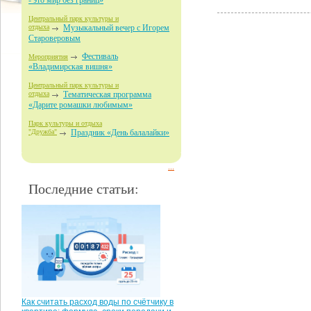
- это мир без границ»
Центральный парк культуры и
отдыха
Музыкальный вечер с Игорем
Староверовым
Фестиваль
Мероприятия
«Владимирская вишня»
Центральный парк культуры и
отдыха
Тематическая программа
«Дарите ромашки любимым»
Парк культуры и отдыха
"Дружба"
Праздник «День балалайки»
...
Последние статьи:
Как считать расход воды по счётчику в