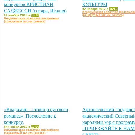
конкурсов КРИСТИАН
КУЛЬТУРЫ
САДЖЕССИ (гитара, Италия)
02 ноября 2013 в
16:00
Владимирская областная филармон
01 ноября 2013 в
18:30
(Концертный зал им.Танеева)
Владимирская областная филармония
(Концертный зал им.Танеева)
«Владимир – столица русского
Архангельский государс
романса». Послесловие к
академический Северный
конкурсу.
народный хор с програм
04 ноября 2013 в
16:00
«ПРИЕЗЖАЙТЕ К НАМ
Владимирская областная филармония
(Концертный зал им.Танеева)
СЕВЕР»