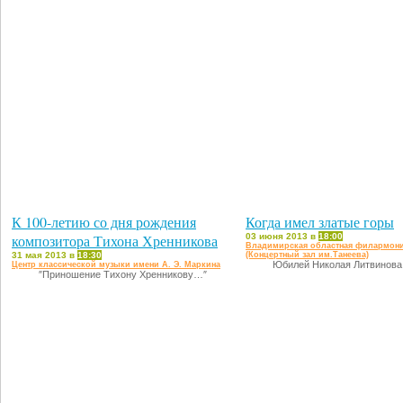
К 100-летию со дня рождения
Когда имел златые горы
композитора Тихона Хренникова
03 июня 2013 в
18:00
Владимирская областная филармон
31 мая 2013 в
18:30
(Концертный зал им.Танеева)
Юбилей Николая Литвинова
Центр классической музыки имени А. Э. Маркина
″Приношение Тихону Хренникову…″