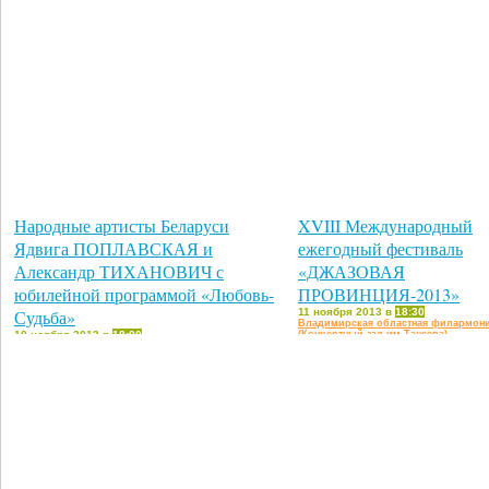
Народные артисты Беларуси
XVIII Международный
Ядвига ПОПЛАВСКАЯ и
ежегодный фестиваль
Александр ТИХАНОВИЧ с
«ДЖАЗОВАЯ
юбилейной программой «Любовь-
ПРОВИНЦИЯ-2013»
Судьба»
11 ноября 2013 в
18:30
Владимирская областная филармон
10 ноября 2013 в
18:00
(Концертный зал им.Танеева)
Владимирская областная филармония
(Концертный зал им.Танеева)