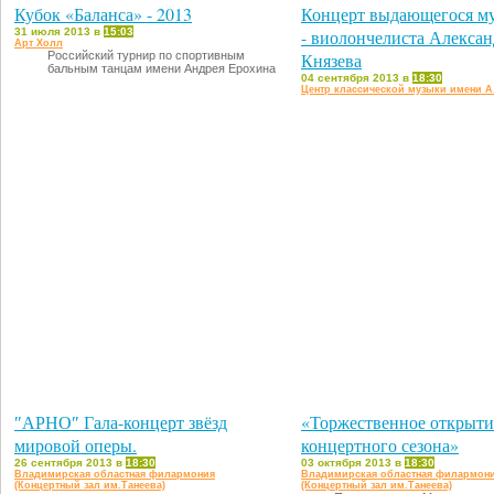
Кубок «Баланса» - 2013
Концерт выдающегося м
31 июля 2013 в
15:03
- виолончелиста Алексан
Арт Холл
Российский турнир по спортивным
Князева
бальным танцам имени Андрея Ерохина
04 сентября 2013 в
18:30
Центр классической музыки имени А
″АРНО″ Гала-концерт звёзд
«Торжественное открыти
мировой оперы.
концертного сезона»
26 сентября 2013 в
18:30
03 октября 2013 в
18:30
Владимирская областная филармония
Владимирская областная филармон
(Концертный зал им.Танеева)
(Концертный зал им.Танеева)