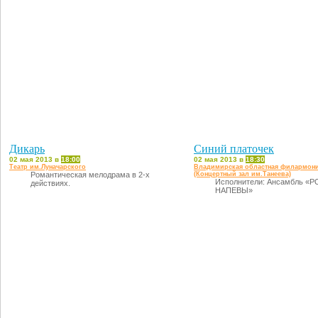
Дикарь
Синий платочек
02 мая 2013 в
18:00
02 мая 2013 в
18:30
Театр им.Луначарского
Владимирская областная филармон
Романтическая мелодрама в 2-х
(Концертный зал им.Танеева)
Исполнители: Ансамбль «
действиях.
НАПЕВЫ»