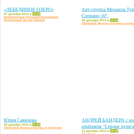
«ЛЕБЕДИНОЕ ОЗЕРО»
Арт-группа Михаила Тур
07 декабря 2013 в
18:00
Сопрано 10″.
Владимирская областная филармония
(Концертный зал им.Танеева)
09 декабря 2013 в
19:00
Областной Дворец культуры и искус
Юлия Савичева
АНДРЕЙ БАНДЕРА с н
09 декабря 2013 в
19:00
альбомом "Сердце хулиг
Областной Дворец культуры и искусства
12 декабря 2013 в
19:00