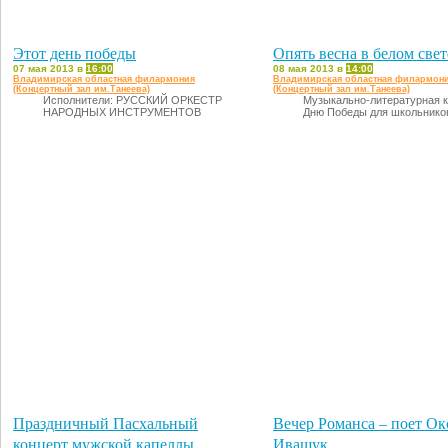
Этот день победы
Опять весна в белом свет
07 мая 2013 в
16:00
08 мая 2013 в
14:00
Владимирская областная филармония
Владимирская областная филармон
(Концертный зал им.Танеева)
(Концертный зал им.Танеева)
Исполнители: РУССКИЙ ОРКЕСТР
Музыкально-литературная к
НАРОДНЫХ ИНСТРУМЕНТОВ
Дню Победы для школьнико
Праздничный Пасхальный
Вечер Романса – поет Ок
концерт мужской капеллы
Иващук