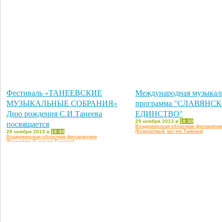
Фестиваль «ТАНЕЕВСКИЕ
Международная музыкал
МУЗЫКАЛЬНЫЕ СОБРАНИЯ»
программа "СЛАВЯНС
Дню рождения С.И.Танеева
ЕДИНСТВО"
посвящается
29 ноября 2013 в
18:30
Владимирская областная филармон
28 ноября 2013 в
18:30
(Концертный зал им.Танеева)
Владимирская областная филармония
(Концертный зал им.Танеева)