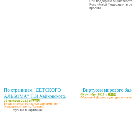
При поддержке Министерств
Российской Федерации, в р
проекта
«ВСЕРОССИЙСКИЕ
ФИЛАРМОНИЧЕСКИЕ СЕЗ
По страницам "ДЕТСКОГО
«Виртуозы мирового бал
АЛЬБОМА" П.И.Чайковского.
09 октября 2013 в
19:00
Областной Дворец культуры и искус
05 октября 2013 в
12:00
Владимирская областная филармония
(Концертный зал им.Танеева)
Музыка в картинках.