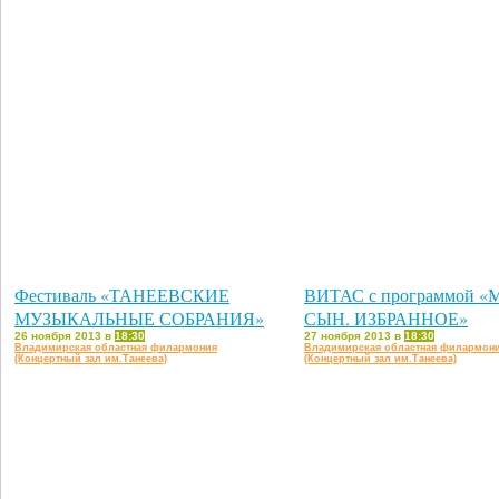
Фестиваль «ТАНЕЕВСКИЕ
ВИТАС с программой 
МУЗЫКАЛЬНЫЕ СОБРАНИЯ»
СЫН. ИЗБРАННОЕ»
26 ноября 2013 в
18:30
27 ноября 2013 в
18:30
Владимирская областная филармония
Владимирская областная филармон
(Концертный зал им.Танеева)
(Концертный зал им.Танеева)