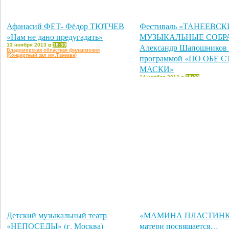
Афанасий ФЕТ- Фёдор ТЮТЧЕВ
Фестиваль «ТАНЕЕВСК
«Нам не дано предугадать»
МУЗЫКАЛЬНЫЕ СОБР
13 ноября 2013 в
18:30
Александр Шапошников (
Владимирская областная филармония
(Концертный зал им.Танеева)
программой «ПО ОБЕ 
МАСКИ»
14 ноября 2013 в
18:30
Владимирская областная филармон
(Концертный зал им.Танеева)
Детский музыкальный театр
«МАМИНА ПЛАСТИНК
«НЕПОСЕДЫ» (г. Москва)
матери посвящается…