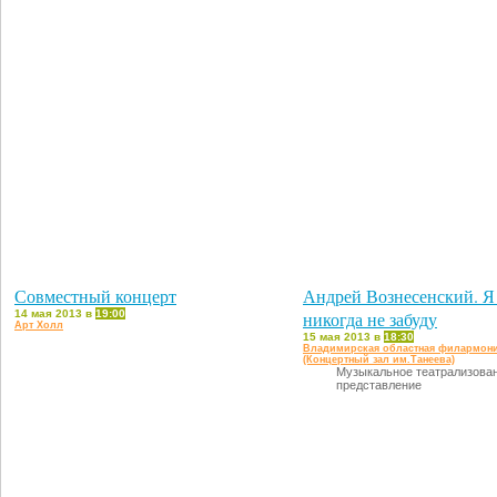
Совместный концерт
Андрей Вознесенский. Я
14 мая 2013 в
19:00
никогда не забуду
Арт Холл
15 мая 2013 в
18:30
Владимирская областная филармон
(Концертный зал им.Танеева)
Музыкальное театрализова
представление