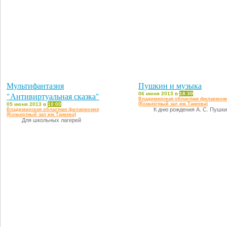
Мультифантазия
Пушкин и музыка
"Антивиртуальная сказка"
06 июня 2013 в
18:30
Владимирская областная филармон
05 июня 2013 в
10:00
(Концертный зал им.Танеева)
К дню рождения А. С. Пушк
Владимирская областная филармония
(Концертный зал им.Танеева)
Для школьных лагерей