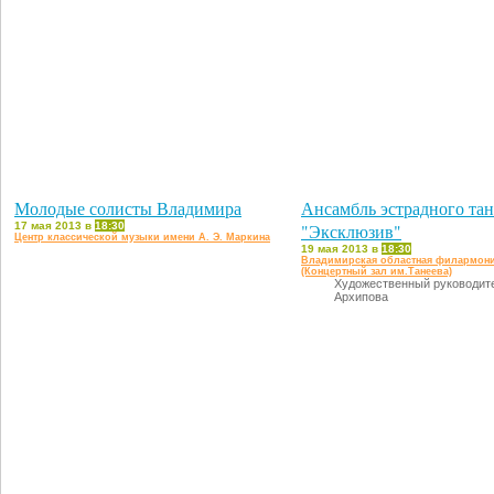
Молодые солисты Владимира
Ансамбль эстрадного та
17 мая 2013 в
18:30
"Эксклюзив"
Центр классической музыки имени А. Э. Маркина
19 мая 2013 в
18:30
Владимирская областная филармон
(Концертный зал им.Танеева)
Художественный руководите
Архипова