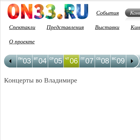
События
Кон
Спектакли
Представления
Выставки
Кин
О проекте
03
04
05
06
07
08
09
1
ПН
ВТ
СР
ЧТ
ПТ
СБ
ВС
ПН
Концерты во Владимире