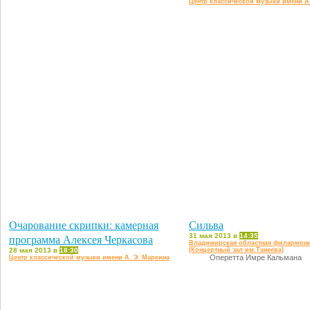
Центр классической музыки имени А
Очарование скрипки: камерная
Сильва
программа Алексея Черкасова
31 мая 2013 в
14:35
Владимирская областная филармон
28 мая 2013 в
18:30
(Концертный зал им.Танеева)
Оперетта Имре Кальмана
Центр классической музыки имени А. Э. Маркина