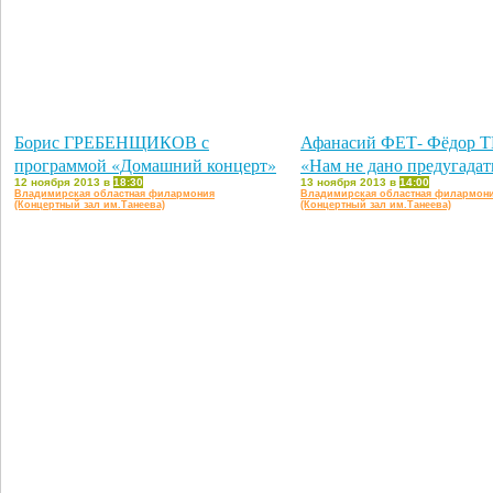
Борис ГРЕБЕНЩИКОВ с
Афанасий ФЕТ- Фёдор
программой «Домашний концерт»
«Нам не дано предугадат
12 ноября 2013 в
18:30
13 ноября 2013 в
14:00
Владимирская областная филармония
Владимирская областная филармон
(Концертный зал им.Танеева)
(Концертный зал им.Танеева)