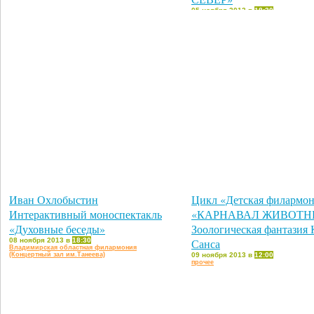
05 ноября 2013 в
18:30
Владимирская областная филармон
(Концертный зал им.Танеева)
Иван Охлобыстин
Цикл «Детская филармон
Интерактивный моноспектакль
«КАРНАВАЛ ЖИВОТН
«Духовные беседы»
Зоологическая фантазия 
08 ноября 2013 в
18:30
Санса
Владимирская областная филармония
(Концертный зал им.Танеева)
09 ноября 2013 в
12:00
прочее