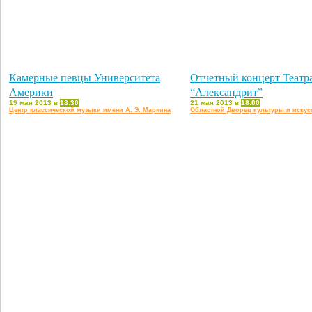
Камерные певцы Университета
Отчетный концерт Театр
Америки
“Александрит”
19 мая 2013 в
18:30
21 мая 2013 в
18:00
Центр классической музыки имени А. Э. Маркина
Областной Дворец культуры и искус