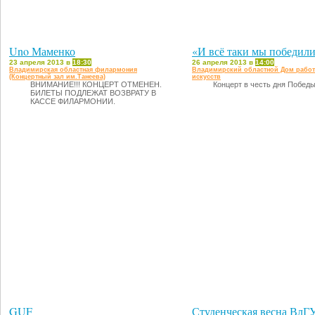
Uno Маменко
«И всё таки мы победил
23 апреля 2013 в
18:30
26 апреля 2013 в
14:00
Владимирская областная филармония
Владимирский областной Дом рабо
(Концертный зал им.Танеева)
искусств
ВНИМАНИЕ!!! КОНЦЕРТ ОТМЕНЕН.
Концерт в честь дня Победы
БИЛЕТЫ ПОДЛЕЖАТ ВОЗВРАТУ В
КАССЕ ФИЛАРМОНИИ.
GUF
Студенческая весна ВлГ