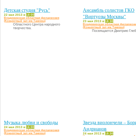
Детская студия "Русь"
Ансамбль солистов ГКО
22 мая 2013 в
18:00
"Виртуозы Москвы"
Владимирская областная филармония
(Концертный зал им.Танеева)
23 мая 2013 в
18:30
Областного Центра народного
Владимирская областная филармон
(Концертный зал им.Танеева)
творчества.
Посвящается Дмитрию Глеб
Музыка любви и свободы
Звезда виолончели – Бор
24 мая 2013 в
16:00
Андрианов
Владимирская областная филармония
(Концертный зал им.Танеева)
24 мая 2013 в
18:30