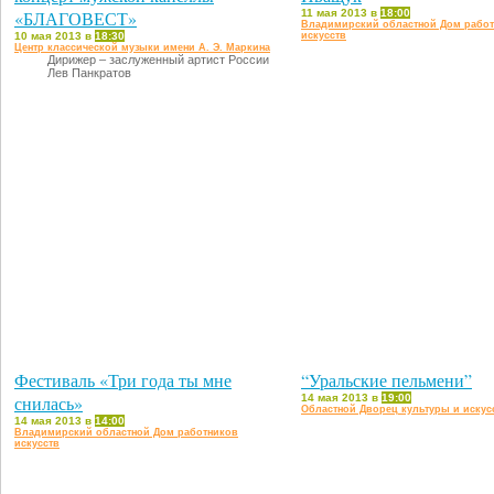
«БЛАГОВЕСТ»
11 мая 2013 в
18:00
Владимирский областной Дом рабо
10 мая 2013 в
18:30
искусств
Центр классической музыки имени А. Э. Маркина
Дирижер – заслуженный артист России
Лев Панкратов
Фестиваль «Три года ты мне
“Уральские пельмени”
снилась»
14 мая 2013 в
19:00
Областной Дворец культуры и искус
14 мая 2013 в
14:00
Владимирский областной Дом работников
искусств