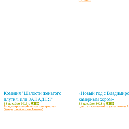
Арт Холл
Комедия "Шалости женатого
«Новый год с Владимир
плутня, или ЗАПАДНЯ"
камерным хором»
13 декабря 2013 в
18:30
13 декабря 2013 в
18:30
Владимирская областная филармония
Центр классической музыки имени А
(Концертный зал им.Танеева)