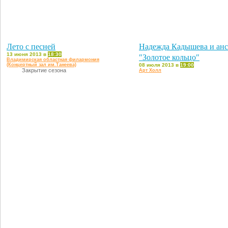
Лето с песней
Надежда Кадышева и ан
13 июня 2013 в
18:30
″Золотое кольцо″
Владимирская областная филармония
(Концертный зал им.Танеева)
08 июля 2013 в
19:00
Закрытие сезона
Арт Холл