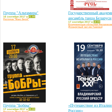
Группа "Альтамира"
Государственный академ
16 сентября 2017 в
21:00
ансамбль танца Беларуси
Ресторан "Макс Брой"
17 сентября 2017 в
18:00
Владимирская областная филармон
(Концертный зал им.Танеева)
Группа "Бобры"
«Путешествие из Италии
17 сентября 2017 в
20:00
Россию»
Ресторан "Макс Брой"