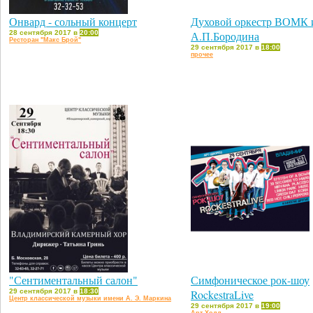
Онвард - сольный концерт
Духовой оркестр ВОМК 
28 сентября 2017 в
20:00
А.П.Бородина
Ресторан "Макс Брой"
29 сентября 2017 в
18:00
прочее
"Сентиментальный салон"
Симфоническое рок-шоу
29 сентября 2017 в
18:30
RockestraLive
Центр классической музыки имени А. Э. Маркина
29 сентября 2017 в
19:00