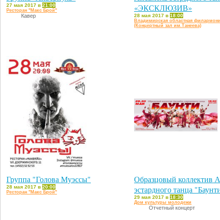
27 мая 2017 в
21:00
«ЭКСКЛЮЗИВ»
Ресторан "Макс Брой"
Кавер
28 мая 2017 в
18:00
Владимирская областная филармон
(Концертный зал им.Танеева)
Группа "Голова Муэссы"
Образцовый коллектив 
28 мая 2017 в
20:00
эстардного танца "Баунт
Ресторан "Макс Брой"
29 мая 2017 в
18:30
Дом культуры молодежи
Отчетный концерт