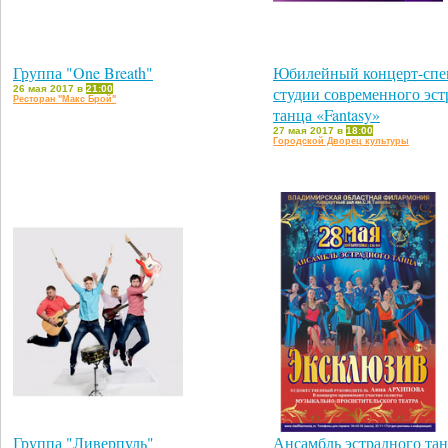
Группа "One Breath"
Юбилейный концерт-спе
26 мая 2017 в
21:00
студии современного эст
Ресторан "Макс Брой"
танца «Fantasy»
27 мая 2017 в
18:00
Городской Дворец культуры
Группа "Ливерпуль"
Ансамбль эстрадного та