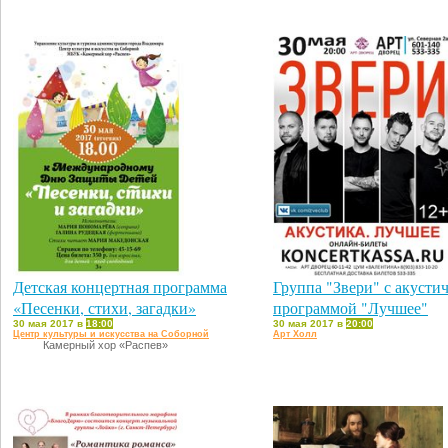
Детская концертная программа
Группа "Звери" с акусти
«Песенки, стихи, загадки»
программой "Лучшее"
30 мая 2017 в
18:00
30 мая 2017 в
20:00
Центр культуры и искусства на Соборной
Арт Холл
Камерный хор «Распев»