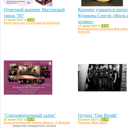
Отчетный концерт Мастерской
Концерт учащихся препо
танца "Ю"
Курикова Сергея «Июль 
17 июня 2017 в
13:00
холмах»
Центр культуры и искусства на Соборной
17 июня 2017 в
18:00
Владимирский областной Дом рабо
искусств
"Сентиментальный салон"
Группа "One Breath"
23 июня 2017 в
18:30
23 июня 2017 в
21:00
Центр классической музыки имени А. Э. Маркина
Ресторан "Макс Брой"
Закрытие концертного сезона