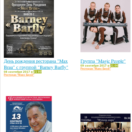
День рождения ресторана "Max
Группа "Magic People"
Brau" с группой "Barney Barfly"
09 сентября 2017 в
21:00
Ресторан "Макс Брой"
08 сентября 2017 в
21:00
Ресторан "Макс Брой"