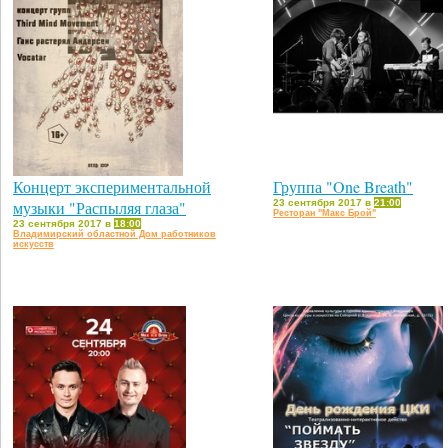
Концерт экспериментальной
Группа "One Breath"
музыки "Распыляя глаза"
23 сентября 2017 в
21:00
Ресторан "Макс Брой"
23 сентября 2017 в
18:00
Владимирский областной Дом работников
искусств