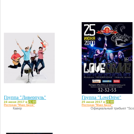
Группа "Ливерпуль"
Группа "LoveDrive"
24 июня 2017 в
21:00
25 июня 2017 в
20:00
Ресторан "Макс Брой"
Ресторан "Макс Брой"
Кавер
Официальный трибьют "Scor