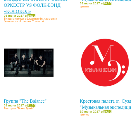
ОРКЕСТР VS ФОЛК-БЭНД
09 июня 2017 в
20:00
прочее
«КОЛОКОЛ»
08 июня 2017 в
18:30
Владимирская областная филармония
(Концертный зал им.Танеева)
Группа "The Balance"
Крестовая палата (г. Сузд
09 июня 2017 в
21:00
"Музыкальная экспедици
Ресторан "Макс Брой"
10 июня 2017 в
19:00
прочее