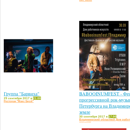
Арт Холл
Группа "Барвиха"
BABOOINUMFEST - Фес
29 сентября 2017 в
21:00
прогрессивной рок-музы
Ресторан "Макс Брой"
Петербурга на Владимир
земле
30 сентября 2017 в
17:00
Владимирский областной Дом рабо
искусств