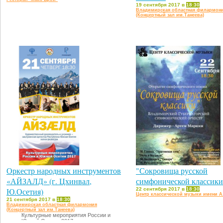
19 сентября 2017 в
18:30
Владимирская областная филармон
(Концертный зал им.Танеева)
Оркестр народных инструментов
"Сокровища русской
«АЙЗАЛД» (г. Цхинвал,
симфонической классики
Ю.Осетия)
22 сентября 2017 в
18:30
Центр классической музыки имени А
21 сентября 2017 в
18:30
Владимирская областная филармония
(Концертный зал им.Танеева)
Культурныe мероприятия России и
Южной Осетии 2017