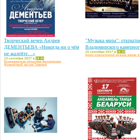
Творческий вечер Андрея
"Музыка мира": открытие
ДЕМЕНТЬЕВА «Никогда ни о чём
Владимирского камерног
не жалейте…»
15 сентября 2017 в
18:30
Центр классической музыки имени А
13 сентября 2017 в
18:30
Владимирская областная филармония
(Концертный зал им.Танеева)