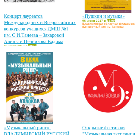
Концерт лауреатов
«Пушкин и музыка»
Международных и Всероссийских
06 июня 2017 в
18:00
Владимирская областная филармон
конкурсов учащихся ДМШ №1
(Концертный зал им.Танеева)
им. С.И.Танеева – Захаровой
Алины и Печникова Вадима
06 июня 2017 в
18:00
Владимирский областной Дом работников
искусств
«Музыкальный ринг».
Открытие фестиваля
ВЛАДИМИРСКИЙ РУССКИЙ
"Музыкальная экспедици