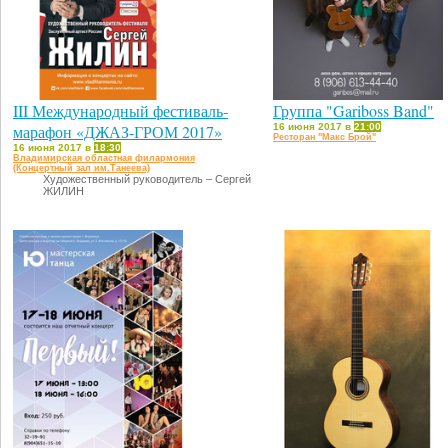
III Международный фестиваль-
Группа "Gariboss Band"
марафон «ДЖАЗ-ГРОМ 2017»
16 июня 2017 в
21:00
Ресторан "Макс Брой"
16 июня 2017 в
18:30
Владимирская областная филармония
(Концертный зал им.Танеева)
Художественный руководитель – Сергей
ЖИЛИН