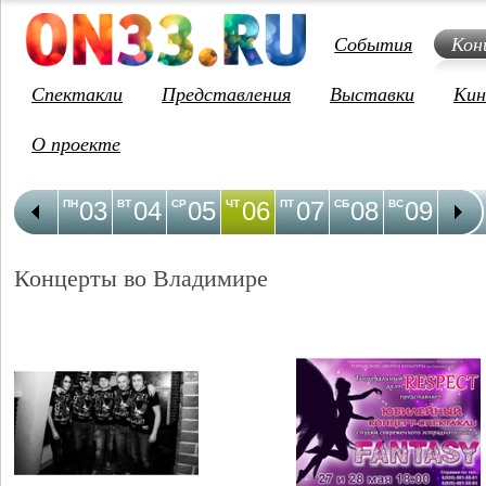
События
Кон
Спектакли
Представления
Выставки
Кин
О проекте
03
04
05
06
07
08
09
1
ПН
ВТ
СР
ЧТ
ПТ
СБ
ВС
ПН
Концерты во Владимире