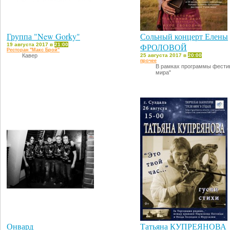
Группа "New Gorky"
Сольный концерт Елены
19 августа 2017 в
21:00
ФРОЛОВОЙ
Ресторан "Макс Брой"
Кавер
25 августа 2017 в
20:00
прочее
В рамках программы фестив
мира"
Онвард
Татьяна КУПРЕЯНОВА