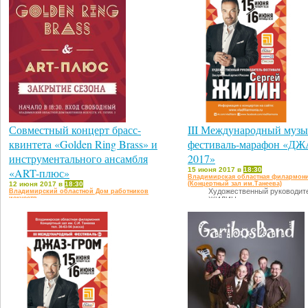
Совместный концерт брасс-
III Международный муз
квинтета «Golden Ring Brass» и
фестиваль-марафон «Д
инструментального ансамбля
2017»
«ART-плюс»
15 июня 2017 в
18:30
Владимирская областная филармон
12 июня 2017 в
18:30
(Концертный зал им.Танеева)
Художественный руководите
Владимирский областной Дом работников
искусств
ЖИЛИН
Закрытие творческого сезона