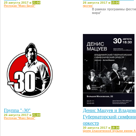
25 августа 2017 в
21:00
26 августа 2017 в
15:00
Ресторан "Макс Брой"
прочее
В рамках программы фестив
мира"
Группа "-30"
Денис Мацуев и Владим
26 августа 2017 в
21:00
Губернаторский симфон
Ресторан "Макс Брой"
оркестр
30 августа 2017 в
18:30
Центр классической музыки имени А