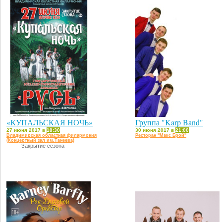
«КУПАЛЬСКАЯ НОЧЬ»
Группа "Karp Band"
27 июня 2017 в
18:30
30 июня 2017 в
21:00
Владимирская областная филармония
Ресторан "Макс Брой"
(Концертный зал им.Танеева)
Закрытие сезона