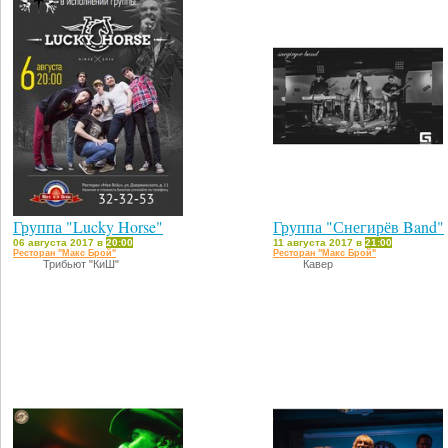
Группа "Lucky Horse"
Группа "Снегирёв Band"
06 августа 2017 в
20:00
11 августа 2017 в
21:00
Ресторан "Макс Брой"
Ресторан "Макс Брой"
Трибьют "КиШ"
Кавер