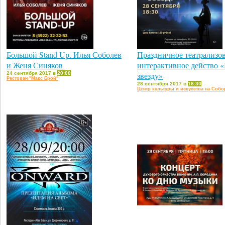
Большой Stand Up. Илья Соболев
Праздничное театрализо
и Женя Синяков
интерактивное действо 
24 сентября 2017 в
20:00
звезду»
Ресторан "Макс Брой"
28 сентября 2017 в
18:30
Центр культуры и искусства на Соб