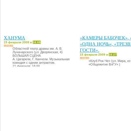
ХАНУМА
«КАМЕРЫ БАБОЧЕК», 
15 февраля 2009 в
16:08
«ОДНА НОЧЬ», «ТРЕЗ
прочее
Областной театр драмы им. А. В.
ГОСТИ».
Луначарского (ул. Дворянская, 4)
15 февраля 2009 в
16:27
БОЛЬШАЯ СЦЕНА
прочее
А. Цагарели, Г. Канчели. Музыкальная
«Клуб Рок-Че» (ул. Мира, ос
комедия с одним антрактом.
«Общежитие ВлГУ» )
21 февраля: 18.00
21 февраля: 20.00