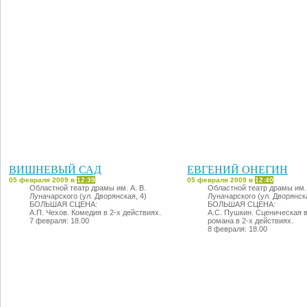
России Андрей УРГАНТ, Зо
Игорь СКЛЯР.
6 февраля: 19.00
ВИШНЕВЫЙ САД
ЕВГЕНИЙ ОНЕГИН
05 февраля 2009 в
12:39
05 февраля 2009 в
12:40
Областной театр драмы им. А. В.
Областной театр драмы им. 
Луначарского (ул. Дворянская, 4)
Луначарского (ул. Дворянска
БОЛЬШАЯ СЦЕНА:
БОЛЬШАЯ СЦЕНА:
А.П. Чехов. Комедия в 2-х действиях.
А.С. Пушкин. Сценическая 
7 февраля: 18.00
романа в 2-х действиях.
8 февраля: 18.00