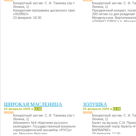
Концертный зал им. С. И. Танеева (пр-т
Концертный зал им. С. И. Та
Ленина, 1)
Ленина, 1)
Концертная программа цыганского трио
Праздничный концерт, пос
«ЛОЙКО».
200-летию со дня рождения
23 февраля: 18.30
Мендельсона. Фортепианное
«ПИАНО ПЛЮС» (г. Москва)
программе: произведения Й.
Шостаковича, Ф. Шуберта, Ф
Мендельсона.
25 февраля: 18.30
ШИРОКАЯ МАСЛЕНИЦА
ЗОЛУШКА
20 февраля 2009 в
11:06
20 февраля 2009 в
11:06
прочее
прочее
Концертный зал им. С. И. Танеева (пр-т
Концертный зал им. С. И. Та
Ленина, 1)
Ленина, 1)
Абонемент №4 «Картинки русского
Балет на музыку С.И. Прок
календаря». Государственный вокально-
Московский театр балета «
хореографический ансамбль «РУСЬ»
ВАРВАРКЕ».
им. Михаила Фирсова.
28 февраля: 17.00