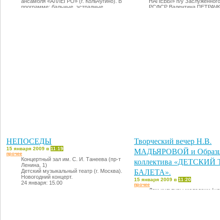
ансамбля «АЛЛЕГРО» (г. Кольчугино). В
НАПЕВЫ» п/у Заслуженного
программе: бальные, эстрадные,
РСФСР Валентина ПЕТРАЧК
латиноамериканские и современные
земле живет любовь» (пос
танцы.
творчеству поэта-песенник
18 января: 14.00
Дербенева).
21 января: 18.30
НЕПОСЕДЫ
Творческий вечер Н.В.
15 января 2009 в
11:19
МАДЬЯРОВОЙ и Образц
прочее
Концертный зал им. С. И. Танеева (пр-т
коллектива «ДЕТСКИЙ
Ленина, 1)
БАЛЕТА».
Детский музыкальный театр (г. Москва).
Новогодний концерт.
15 января 2009 в
11:20
24 января: 15.00
прочее
Дом культуры молодежи (ул.
18 января: 15.00