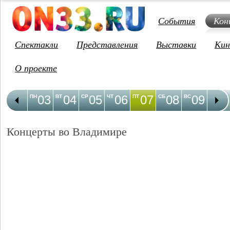
События
Кон
Спектакли
Представления
Выставки
Кин
О проекте
03
04
05
06
07
08
09
1
ПН
ВТ
СР
ЧТ
ПТ
СБ
ВС
ПН
Концерты во Владимире