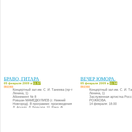
Дмитрий КОГАН (скрипка)
10 февраля: 18.30
В программе: А. Пьяццолла
года», «Four, for tango», Т. 
«Чакона», Х. Циммер (музык
«Гладиатор»), Л. Бернстайн
Дирижер - Артем МАРКИН.
11 февраля: 18.30
БРАВО, ГИТАРА
ВЕЧЕР ЮМОРА.
05 февраля 2009 в
11:57
05 февраля 2009 в
11:58
прочее
прочее
Концертный зал им. С. И. Танеева (пр-т
Концертный зал им. С. И. Та
Ленина, 1)
Ленина, 1)
Абонемент № 8
Заслуженная артистка Росс
Ровшан МАМЕДКУЛИЕВ (г. Нижний
РОЖКОВА.
Новгород). В программе: произведения
14 февраля: 18.00
Д. Агуадо, Л. Брауэра, Ш. Рака, Ф.
Таррега и др.
12 февраля: 18.30