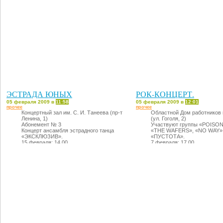
ЭСТРАДА ЮНЫХ
РОК-КОНЦЕРТ.
05 февраля 2009 в
11:58
05 февраля 2009 в
12:01
прочее
прочее
Концертный зал им. С. И. Танеева (пр-т
Областной Дом работников 
Ленина, 1)
(ул. Гоголя, 2)
Абонемент № 3
Участвуют группы «PОISO
Концерт ансамбля эстрадного танца
«THE WAFERS», «NO WAY»
«ЭКСКЛЮЗИВ».
«ПУСТОТА».
15 февраля: 14.00
7 февраля: 17.00