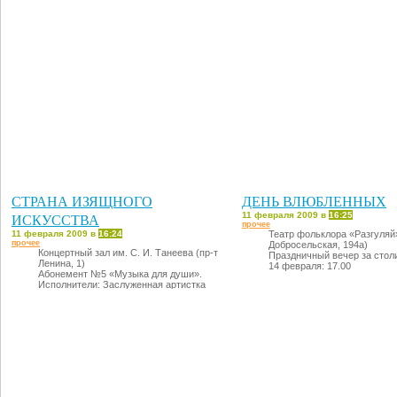
СТРАНА ИЗЯЩНОГО
ДЕНЬ ВЛЮБЛЕННЫХ
ИСКУССТВА
11 февраля 2009 в
16:25
прочее
11 февраля 2009 в
16:24
Театр фольклора «Разгуляй»
прочее
Добросельская, 194а)
Концертный зал им. С. И. Танеева (пр-т
Праздничный вечер за стол
Ленина, 1)
14 февраля: 17.00
Абонемент №5 «Музыка для души».
Исполнители: Заслуженная артистка
России Марина АНДРЕЕВА и Русский
оркестр народных инструментов (худ.
руководитель и дирижер - Заслуженный
деятель искусств России Анатолий
АНТОНОВ).
19 февраля: 18.30