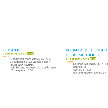
РЕВИЗОР
МУЗЫКА. ИСТОРИЯ И
14 февраля 2009 в
16:08
СОВРЕМЕННОСТЬ
прочее
Областной театр драмы им. А. В.
14 февраля 2009 в
16:25
прочее
Луначарского (ул. Дворянская, 4)
Концертный зал им. С. И. Та
БОЛЬШАЯ СЦЕНА
Ленина, 1)
Н.В. Гоголь. Комедия в 2-х действиях.
Абонемент №6
20 февраля: 18.00
Лауреат международных и
всероссийских конкурсов А
ШАПОШНИКОВ (баян, г. Вла
Камерный струнный оркестр
Александра СОНИНА.
20 февраля: 18.30