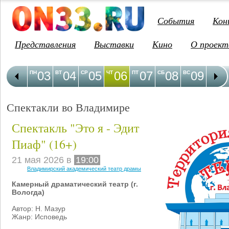
События
Кон
Представления
Выставки
Кино
О проект
03
04
05
06
07
08
09
1
ПН
ВТ
СР
ЧТ
ПТ
СБ
ВС
ПН
Спектакли во Владимире
Спектакль "Это я - Эдит
Пиаф" (16+)
21 мая 2026 в
19:00
Владимирский академический театр драмы
Камерный драматический театр (г.
Вологда)
Автор: Н. Мазур
Жанр: Исповедь