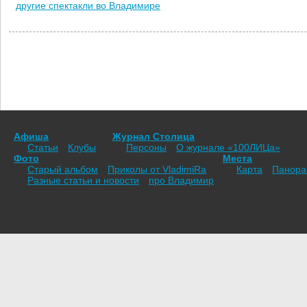
другие спектакли во Владимире
Афиша
Журнал Столица
Статьи
Клубы
Персоны
О журнале «100ЛИЦа»
Фото
Места
Старый альбом
Приколы от VladimiRа
Карта
Панор
Разные статьи и новости
про Владимир