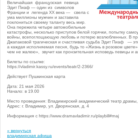
Величайшая французская певица
Эдит Пиаф — один из символов
Франции и легенда ХХ века — свела с
ума миллионы мужчин и заставила
поклониться своему таланту весь мир.
Она пережила четыре автомобильные
катастрофы, несколько приступов белой горячки, попытку само
войны, всепоглощающую любовь и потерю возлюбленных. В п
Джапаковой трагическая и счастливая судьба Эдит Пиаф — эт
а каждая исполняемая песня, будь то «Жизнь в розовом цвете»
чем не жалею», звучит как пронзительная исповедь певицы и а
Билеты по ссылке:
https://vladimir.kassy.ru/events/teatr/2-2366/
Действует Пушкинская карта
Дата: 21 мая 2026
Начало: в 19.00
Место проведения: Владимирский академический театр драмы
Адрес: г. Владимир, ул. Дворянская, д. 4
Информация с https://www.dramavladimir.ru/playbill#maj
« вернуться
владимирская афиша