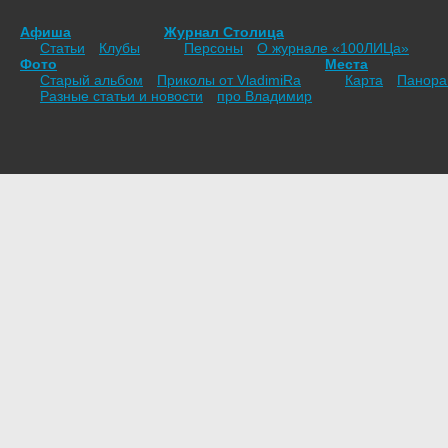
Афиша
Журнал Столица
Статьи
Клубы
Персоны
О журнале «100ЛИЦа»
Фото
Места
Старый альбом
Приколы от VladimiRа
Карта
Панор
Разные статьи и новости
про Владимир