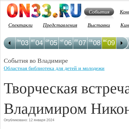
События
Кон
Спектакли
Представления
Выставки
Кин
03
04
05
06
07
08
09
1
ПН
ВТ
СР
ЧТ
ПТ
СБ
ВС
ПН
События во Владимире
Областная библиотека для детей и молодежи
Творческая встреча
Владимиром Нико
Опубликовано: 12 января 2024