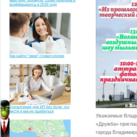
квартире: формула, сроки передачи и
коэффициенты в 2026 году
Как найти "свою" стоматологию
Бухгалтерия для ИП без боли: что
вести и как не ошибиться
Уважаемые Владим
«Дружба» пригла
города Владимир