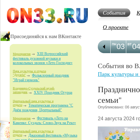
События
К
О проекте
Присоединяйся к нам ВКонтакте
03
0
ПН
ВТ
XIII Всероссийский
Мероприятия
фестиваль духовной музыки и
колокольных звонов «Лето Господне»
События во В
Парк культуры и отдыха
Парк культуры и
"Дружба"
Фольклорный праздник
"Играй гармонь"
Празднично
Владимиро-Суздальский музей-
заповедник
XXIV Праздник Огурца
семьи"
Центральный парк культуры и
отдыха
Тематическая программа "С
Опубликовано: 06 авгус
Днём рождения, Центральный"
24 августа 2024 г
Фестиваль «Лето на
Мероприятия
Каменке. Суздаль: Слово-Звук на Реке»
Центральный парк культуры и
отдыха
Джазовый фестиваль «Музыка