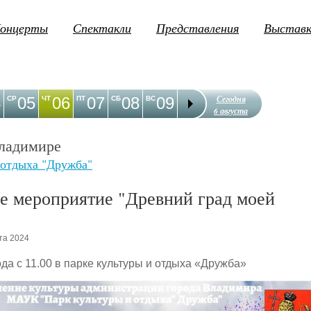
онцерты
Спектакли
Представления
Выстав
Сегодня
4
05
06
07
08
09
10
11
12
1
СР
ЧТ
ПТ
СБ
ВС
ПН
ВТ
СР
ЧТ
6 августа
ладимире
 отдыха "Дружба"
е мероприятие "Древний град моей
та 2024
ода с 11.00 в парке культуры и отдыха «Дружба»