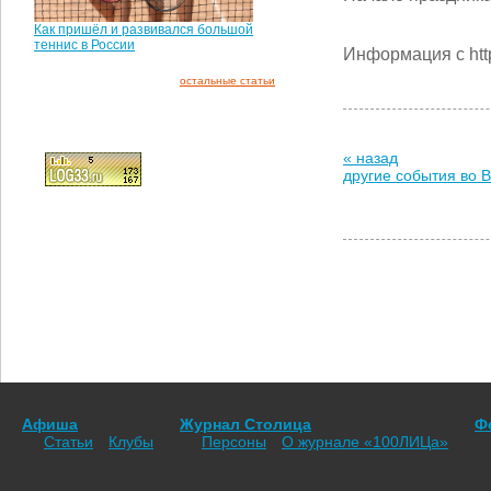
Как пришёл и развивался большой
теннис в России
Информация с http
остальные статьи
« назад
другие события во 
Афиша
Журнал Столица
Ф
Статьи
Клубы
Персоны
О журнале «100ЛИЦа»