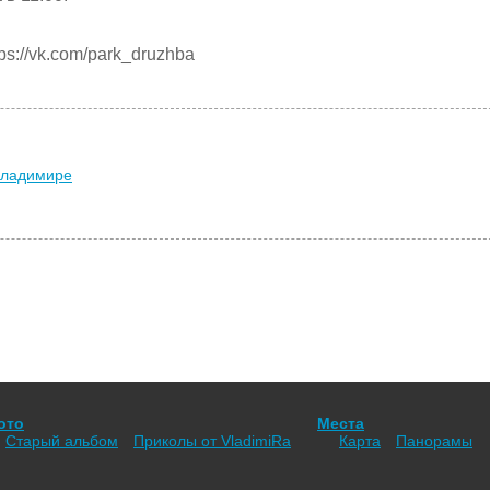
s://vk.com/park_druzhba
Владимире
ото
Места
Старый альбом
Приколы от VladimiRа
Карта
Панорамы