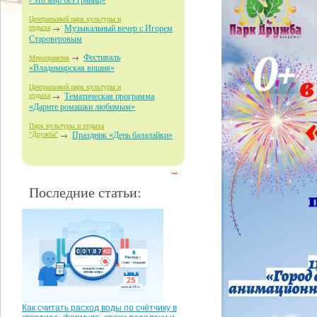
- это мир без границ»
Центральный парк культуры и
отдыха
Музыкальный вечер с Игорем
Староверовым
Фестиваль
Мероприятия
«Владимирская вишня»
Центральный парк культуры и
отдыха
Тематическая программа
«Дарите ромашки любимым»
Парк культуры и отдыха
"Дружба"
Праздник «День балалайки»
...
Последние статьи:
Как считать расход воды по счётчику в