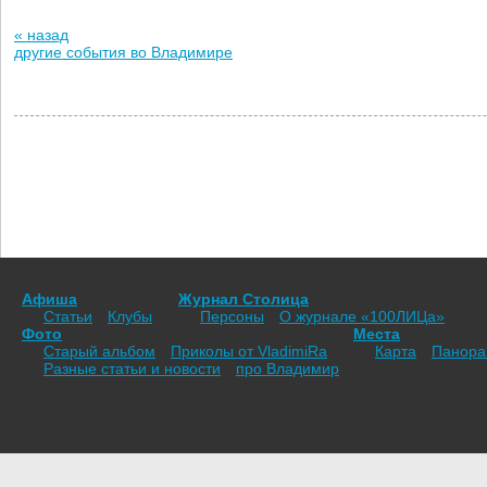
« назад
другие события во Владимире
Афиша
Журнал Столица
Статьи
Клубы
Персоны
О журнале «100ЛИЦа»
Фото
Места
Старый альбом
Приколы от VladimiRа
Карта
Панор
Разные статьи и новости
про Владимир