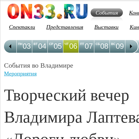
События
Кон
Спектакли
Представления
Выставки
Кин
03
04
05
06
07
08
09
1
ПН
ВТ
СР
ЧТ
ПТ
СБ
ВС
ПН
События во Владимире
Мероприятия
Творческий вечер
Владимира Лаптев
«Дороги любви»