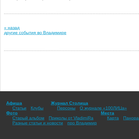
« назад
другие события во Владимире
Афиша
Журнал Столица
Статьи
Клубы
Персоны
О журнале «100ЛИЦа»
Фото
Места
Старый альбом
Приколы от VladimiRа
Карта
Панор
Разные статьи и новости
про Владимир