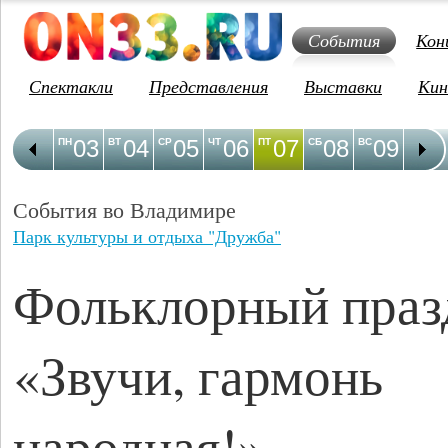
События
Кон
Спектакли
Представления
Выставки
Кин
03
04
05
06
07
08
09
1
ПН
ВТ
СР
ЧТ
ПТ
СБ
ВС
ПН
События во Владимире
Парк культуры и отдыха "Дружба"
Фольклорный праз
«Звучи, гармонь
народная!»