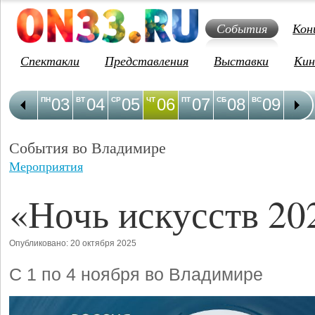
События
Кон
Спектакли
Представления
Выставки
Кин
03
04
05
06
07
08
09
1
ПН
ВТ
СР
ЧТ
ПТ
СБ
ВС
ПН
События во Владимире
Мероприятия
«Ночь искусств 20
Опубликовано: 20 октября 2025
С 1 по 4 ноября во Владимире