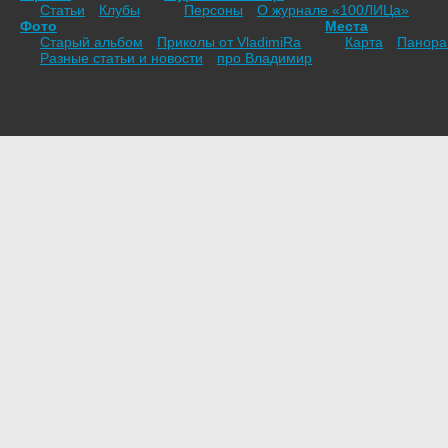
Статьи
Клубы
Персоны
О журнале «100ЛИЦа»
Фото
Места
Старый альбом
Приколы от VladimiRа
Карта
Панор
Разные статьи и новости
про Владимир