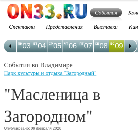
События
Кон
Спектакли
Представления
Выставки
Кин
03
04
05
06
07
08
09
1
ПН
ВТ
СР
ЧТ
ПТ
СБ
ВС
ПН
События во Владимире
Парк культуры и отдыха "Загородный"
"Масленица в
Загородном"
Опубликовано: 09 февраля 2026