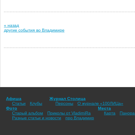
« назад
другие события во Владимире
Афиша
Журнал Столица
Статьи
Клубы
Персоны
О журнале «100ЛИЦа»
Фото
Места
Старый альбом
Приколы от VladimiRа
Карта
Панор
Разные статьи и новости
про Владимир