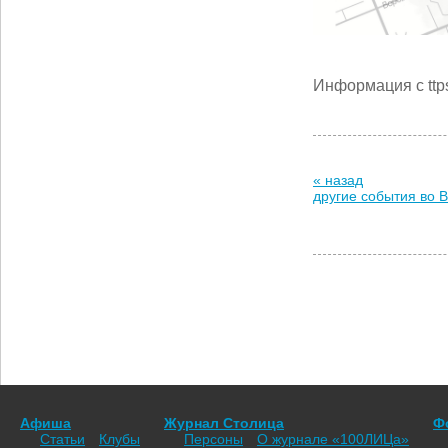
Информация с ttps:
« назад
другие события во 
Афиша
Журнал Столица
Ф
Статьи
Клубы
Персоны
О журнале «100ЛИЦа»