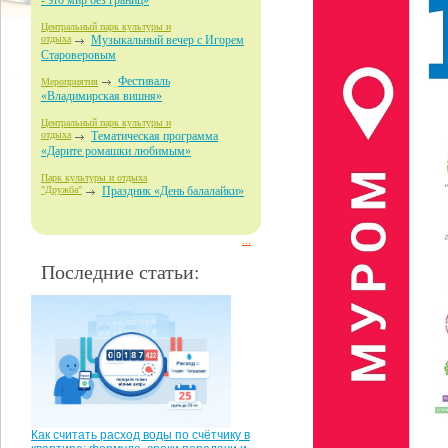
- это мир без границ»
Центральный парк культуры и
отдыха
Музыкальный вечер с Игорем
Староверовым
Фестиваль
Мероприятия
«Владимирская вишня»
Центральный парк культуры и
отдыха
Тематическая программа
«Дарите ромашки любимым»
Парк культуры и отдыха
"Дружба"
Праздник «День балалайки»
...
Последние статьи:
Как считать расход воды по счётчику в