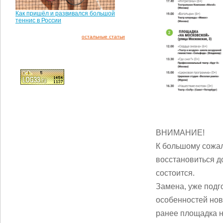
Как пришёл и развивался большой
теннис в России
остальные статьи
ВНИМАНИЕ!
К большому сожале
восстановиться д
состоится.
Замена, уже подг
особенностей нов
ранее площадка н