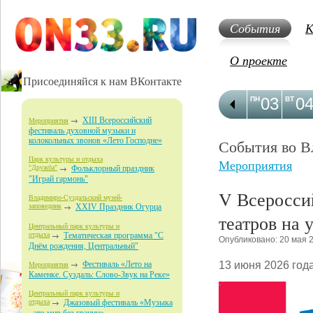
События
К
О проекте
Присоединяйся к нам ВКонтакте
03
0
ПН
ВТ
XIII Всероссийский
Мероприятия
фестиваль духовной музыки и
колокольных звонов «Лето Господне»
События во В
Парк культуры и отдыха
Мероприятия
"Дружба"
Фольклорный праздник
"Играй гармонь"
V Всеросси
Владимиро-Суздальский музей-
заповедник
XXIV Праздник Огурца
театров на 
Центральный парк культуры и
отдыха
Тематическая программа "С
Опубликовано: 20 мая 
Днём рождения, Центральный"
13 июня 2026 года
Фестиваль «Лето на
Мероприятия
Каменке. Суздаль: Слово-Звук на Реке»
Центральный парк культуры и
отдыха
Джазовый фестиваль «Музыка