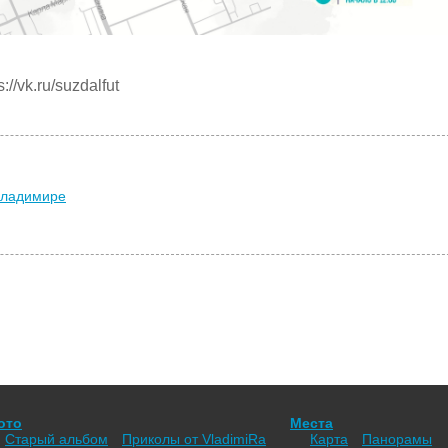
//vk.ru/suzdalfut
Владимире
ото
Места
Старый альбом
Приколы от VladimiRа
Карта
Панорамы