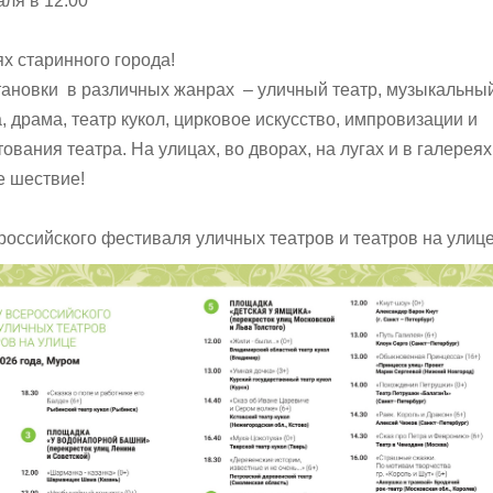
ля в 12.00
ях старинного города!
ановки в различных жанрах – уличный театр, музыкальны
 драма, театр кукол, цирковое искусство, импровизации и
ания театра. На улицах, во дворах, на лугах и в галереях
е шествие!
оссийского фестиваля уличных театров и театров на улице