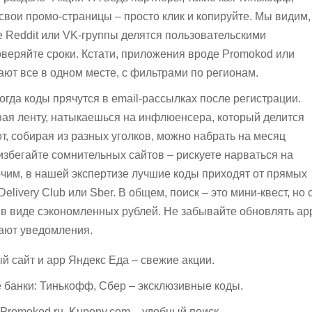
 свои промо-страницы – просто клик и копируйте. Мы видим,
 Reddit или VK-группы делятся пользовательскими
оверяйте сроки. Кстати, приложения вроде Promokod или
ают все в одном месте, с фильтрами по регионам.
огда коды прячутся в email-рассылках после регистрации.
вая ленту, натыкаешься на инфлюенсера, который делится
т, собирая из разных уголков, можно набрать на месяц
 избегайте сомнительных сайтов – рискуете нарваться на
чим, в нашей экспертизе лучшие коды приходят от прямых
Delivery Club или Sber. В общем, поиск – это мини-квест, но 
 в виде сэкономленных рублей. Не забывайте обновлять ap
ают уведомления.
 сайт и app Яндекс Еда – свежие акции.
 банки: Тинькофф, Сбер – эксклюзивные коды.
 Promokod.ru, Kupony.com – удобный поиск.