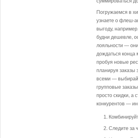
суммироваться до
Погружаемся в хи
узнаете о флеш‑а
выгоду, например,
будни дешевле, о
лояльности — они 
дождаться конца м
пробуя новые рес
планируя заказы з
всеми — выбирайт
групповые заказы
просто скидки, а 
конкурентов — ино
Комбинируйт
Следите за 