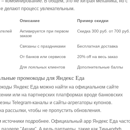
е – комбинирование. В общем, это не хитрая механика, но с
е делают процесс увлекательным.
Описание
Пример скидки
ателей
Активируется при первом
Скидка 300 руб. от 700 руб.
заказе
Связаны с праздниками
Бесплатная доставка
От банков или сервисов
20% off на весь заказ
Для лояльных клиентов
Дополнительные баллы
альные промокоды для Яндекс Еда
окоды Яндекс Еда можно найти на официальном сайте
жении или на партнерских платформах вроде банковских
лезны Telegram-каналы и сайты-агрегаторы купонов.
а рассылки, чтобы не пропустить обновления.
 источники подробнее. Официальный app Яндекс Еда част
 разделе "Акции". А ведь партнеры, такие как Тинькофф,