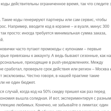
 коды действительны ограниченное время, так что следите 
. Такие коды генерируют партнеры или сам сервис, чтобы
ос. Например, вводите код в корзине – и вуаля, минус 300
 так просто: иногда требуется минимальная сумма заказа,
й.
 новички часто путают промокоды с купонами – первые
орые привязаны к аккаунту. А ведь бывают сезонные, как на
ерсональные, приходящие в push-уведомлениях. Между
не сработал, проверьте срок действия или регион – Москва 
т эксклюзивы. Честно говоря, в нашей практике такие
ли не один бюджет.
я случай, когда код на 50% скидку пришел как раз перед
кономия вышла солидная. И вот, экспериментируя с разным
ллекцию любимых. Конечно, не забывайте о лимитах: один