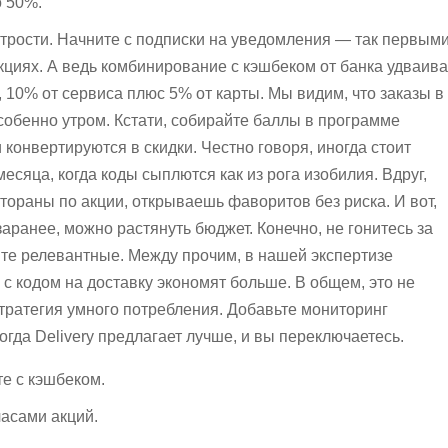
 50%.
трости. Начните с подписки на уведомления — так первым
кциях. А ведь комбинирование с кэшбеком от банка удваива
 10% от сервиса плюс 5% от карты. Мы видим, что заказы в
собенно утром. Кстати, собирайте баллы в программе
конвертируются в скидки. Честно говоря, иногда стоит
есяца, когда коды сыплются как из рога изобилия. Вдруг,
тораны по акции, открываешь фаворитов без риска. И вот,
аранее, можно растянуть бюджет. Конечно, не гонитесь за
е релевантные. Между прочим, в нашей экспертизе
 с кодом на доставку экономят больше. В общем, это не
стратегия умного потребления. Добавьте мониторинг
гда Delivery предлагает лучше, и вы переключаетесь.
е с кэшбеком.
часами акций.