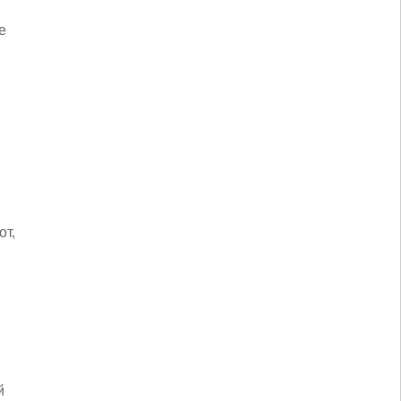
е
от,
й