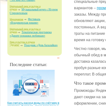
- это мир без границ»
специальные пред
Центральный парк культуры и
вариантов –
пром
отдыха
Музыкальный вечер с Игорем
Староверовым
заказы. Между пр
Фестиваль
Мероприятия
обновляют акции,
«Владимирская вишня»
постоянных. А вед
Центральный парк культуры и
отдыха
Тематическая программа
траты на питание
«Дарите ромашки любимым»
время на готовку 
Парк культуры и отдыха
"Дружба"
Праздник «День балалайки»
Честно говоря, м
обычный обед в м
...
доставка казалась
Последние статьи:
пробуя разные ко
переплат. В общем
Что такое пром
Промокоды Яндекс
дают скидки на з
оформлении, сниж
Как считать расход воды по счётчику в