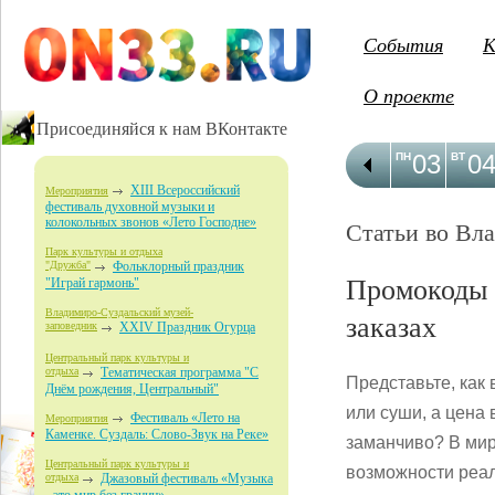
События
К
О проекте
Присоединяйся к нам ВКонтакте
03
0
ПН
ВТ
XIII Всероссийский
Мероприятия
фестиваль духовной музыки и
колокольных звонов «Лето Господне»
Статьи во Вл
Парк культуры и отдыха
"Дружба"
Фольклорный праздник
Промокоды 
"Играй гармонь"
Владимиро-Суздальский музей-
заказах
заповедник
XXIV Праздник Огурца
Центральный парк культуры и
отдыха
Тематическая программа "С
Представьте, как
Днём рождения, Центральный"
или суши, а цена 
Фестиваль «Лето на
Мероприятия
Каменке. Суздаль: Слово-Звук на Реке»
заманчиво? В мир
Центральный парк культуры и
возможности реал
отдыха
Джазовый фестиваль «Музыка