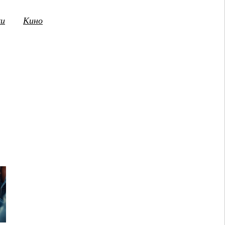
ки
Кино
3
14
15
16
17
18
19
20
21
2
ПТ
СБ
ВС
ПН
ВТ
СР
ЧТ
ПТ
СБ