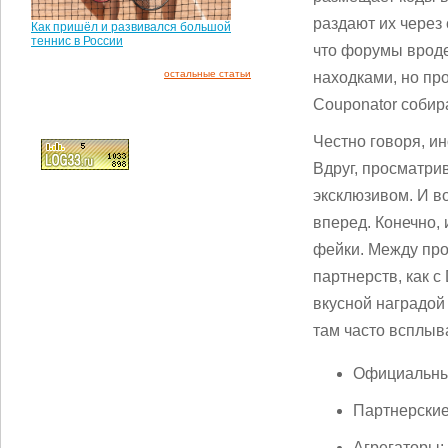
раздают их через
Как пришёл и развивался большой
теннис в России
что форумы вроде
остальные статьи
находками, но пр
Couponator собир
Честно говоря, ин
Вдруг, просматри
эксклюзивом. И во
вперед. Конечно,
фейки. Между про
партнерств, как с 
вкусной наградой
там часто всплыв
Официальный
Партнерские
Агрегаторы: