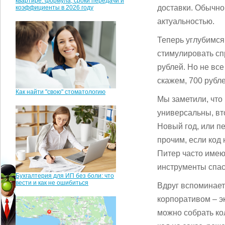
квартире: формула, сроки передачи и
доставки. Обычно
коэффициенты в 2026 году
актуальностью.
Теперь углубимся
стимулировать спр
рублей. Но не все
скажем, 700 рубле
Как найти "свою" стоматологию
Мы заметили, что
универсальны, вт
Новый год, или п
прочим, если код 
Питер часто имею
инструменты спас
Бухгалтерия для ИП без боли: что
вести и как не ошибиться
Вдруг вспоминаетс
корпоративом – э
можно собрать ко