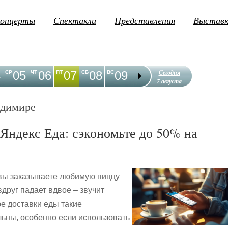
онцерты
Спектакли
Представления
Выстав
Сегодня
4
05
06
07
08
09
10
11
12
1
СР
ЧТ
ПТ
СБ
ВС
ПН
ВТ
СР
ЧТ
7 августа
адимире
Яндекс Еда: сэкономьте до 50% на
 вы заказываете любимую пиццу
вдруг падает вдвое – звучит
е доставки еды такие
ьны, особенно если использовать