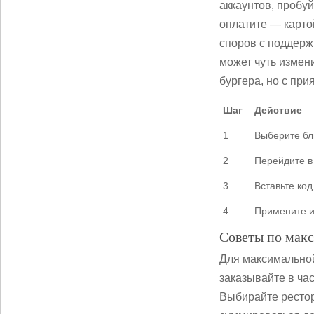
аккаунтов, пробуй
оплатите — карто
споров с поддерж
может чуть измени
бургера, но с пр
Шаг
Действие
1
Выберите б
2
Перейдите в
3
Вставьте код
4
Примените и
Советы по мак
Для максимальной
заказывайте в ча
Выбирайте рестор