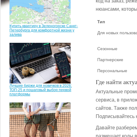
код на заказ, реж
нюансами, которы
Тип
Купить квартиру в Зеленогорске Санкт-
Петербурга для комфортной жизни у
Для новых пользов
залива
Сезонные
Партнерские
Персональные
Где найти акту
Лучшие биржи для новичков в 2026:
ТОП-25 и пошаговый выбор первой
Актуальные пром
платформы
сервиса, в прило
сайтов. Также по
Подписывайтесь н
Давайте разберем
размещает коды в