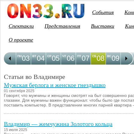
События
Кон
Спектакли
Представления
Выставки
Кин
О проекте
03
04
05
06
07
08
09
1
ПН
ВТ
СР
ЧТ
ПТ
СБ
ВС
ПН
Статьи во Владимире
Мужская берлога и женское гнездышко
01 сентября 2025
Говорят, что мужчины и женщины смотрят на быт совершенно р
глазами. Для мужчины важен функционал: чтобы было где поспат
поставить компьютер. В представлении многих парней квартира 
Владимир — жемчужина Золотого кольца
15 июля 2025