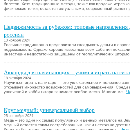
билетов. Хотя традиционные методы, такие как продажа через к
физические точки, остаются актуальными, современный рынок п
Недвижимость за рубежом: топовые направления 
россиян
13 ноября 2024
Россияне традиционно предпочитали вкладывать деньги в европ
недвижимость. Однако хорошо известные всем события показали,
инвестиции недостаточно защищены от геополитических штормов
Аккорды для начинающих – учимся играть на гит
18 октября 2024
Научиться играть на гитаре — это увлекательное и полезное заня
открывает множество возможностей для самовыражения. Среди
увлечений и хобби гитара занимает особое место. Многие ме..
Ч
Круг медный: универсальный выбор
25 сентября 2024
Медь – это один их самых популярных и ценных металлов на Зем
медный остается таким востребованным, как и несколько десяти
Когда-то благодаря его использованию началось развитие ..
Чита