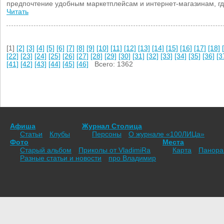
предпочтение удобным маркетплейсам и интернет-магазинам, гд
Читать
[1]
[2]
[3]
[4]
[5]
[6]
[7]
[8]
[9]
[10]
[11]
[12]
[13]
[14]
[15]
[16]
[17]
[18]
[22]
[23]
[24]
[25]
[26]
[27]
[28]
[29]
[30]
[31]
[32]
[33]
[34]
[35]
[36]
[3
[41]
[42]
[43]
[44]
[45]
[46]
Всего: 1362
Афиша
Журнал Столица
Статьи
Клубы
Персоны
О журнале «100ЛИЦа»
Фото
Места
Старый альбом
Приколы от VladimiRа
Карта
Панор
Разные статьи и новости
про Владимир