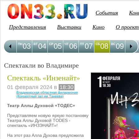
События
Кон
Представления
Выставки
Кино
О проект
03
04
05
06
07
08
09
1
ПН
ВТ
СР
ЧТ
ПТ
СБ
ВС
ПН
Спектакли во Владимире
Спектакль «Инзенайт»
01 февраля 2024 в
18:30
Владимирская областная филармония
(Концертный зал им.Танеева)
Театр Аллы Духовой «ТОДЕС»
Представляем новую яркую постановку
Театра Аллы Духовой TODES -
спектакль «ИНЗЭНАЙТ»!
На этот раз Алла Духова предложила