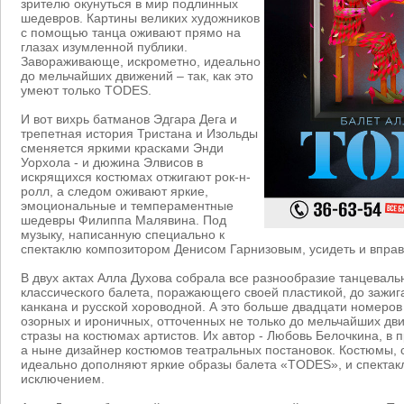
зрителю окунуться в мир подлинных
шедевров. Картины великих художников
с помощью танца оживают прямо на
глазах изумленной публики.
Завораживающе, искрометно, идеально
до мельчайших движений – так, как это
умеют только TODES.
И вот вихрь батманов Эдгара Дега и
трепетная история Тристана и Изольды
сменяется яркими красками Энди
Уорхола - и дюжина Элвисов в
искрящихся костюмах отжигают рок-н-
ролл, а следом оживают яркие,
эмоциональные и темпераментные
шедевры Филиппа Малявина. Под
музыку, написанную специально к
спектаклю композитором Денисом Гарнизовым, усидеть и вправ
В двух актах Алла Духова собрала все разнообразие танцеваль
классического балета, поражающего своей пластикой, до зажиг
канкана и русской хороводной. А это больше двадцати номеров
озорных и ироничных, отточенных не только до мельчайших дв
стразы на костюмах артистов. Их автор - Любовь Белочкина, в 
а ныне дизайнер костюмов театральных постановок. Костюмы, 
идеально дополняют яркие образы балета «TODES», и спектакл
исключением.