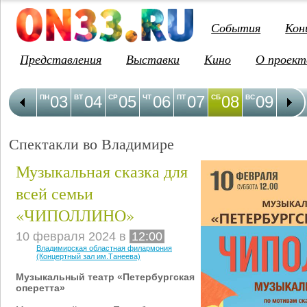
События
Кон
Представления
Выставки
Кино
О проект
03
04
05
06
07
08
09
1
ПН
ВТ
СР
ЧТ
ПТ
СБ
ВС
ПН
Спектакли во Владимире
Музыкальная сказка для
всей семьи
«ЧИПОЛЛИНО»
10 февраля 2024 в
12:00
Владимирская областная филармония
(Концертный зал им.Танеева)
Музыкальный театр «Петербургская
оперетта»