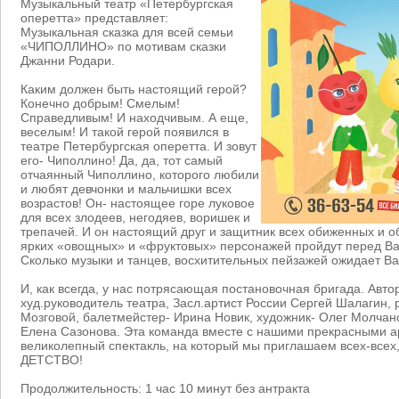
Музыкальный театр «Петербургская
оперетта» представляет:
Музыкальная сказка для всей семьи
«ЧИПОЛЛИНО» по мотивам сказки
Джанни Родари.
Каким должен быть настоящий герой?
Конечно добрым! Смелым!
Справедливым! И находчивым. А еще,
веселым! И такой герой появился в
театре Петербургская оперетта. И зовут
его- Чиполлино! Да, да, тот самый
отчаянный Чиполлино, которого любили
и любят девчонки и мальчишки всех
возрастов! Он- настоящее горе луковое
для всех злодеев, негодяев, воришек и
трепачей. И он настоящий друг и защитник всех обиженных и о
ярких «овощных» и «фруктовых» персонажей пройдут перед Ва
Сколько музыки и танцев, восхитительных пейзажей ожидает Ва
И, как всегда, у нас потрясающая постановочная бригада. Авто
худ.руководитель театра, Засл.артист России Сергей Шалагин,
Мозговой, балетмейстер- Ирина Новик, художник- Олег Молчано
Елена Сазонова. Эта команда вместе с нашими прекрасными а
великолепный спектакль, на который мы приглашаем всех-всех,
ДЕТСТВО!
Продолжительность: 1 час 10 минут без антракта