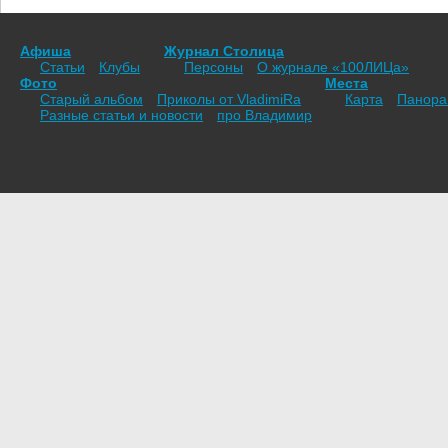
Афиша
Журнал Столица
Статьи
Клубы
Персоны
О журнале «100ЛИЦа»
Фото
Места
Старый альбом
Приколы от VladimiRа
Карта
Панор
Разные статьи и новости
про Владимир