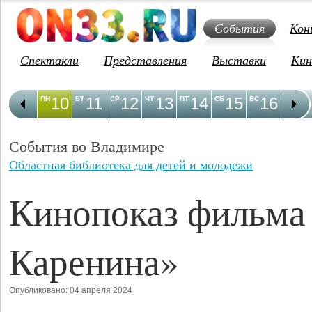
События
Кон
Спектакли
Представления
Выставки
Кин
10
11
12
13
14
15
16
1
ПН
ВТ
СР
ЧТ
ПТ
СБ
ВС
ПН
События во Владимире
Областная библиотека для детей и молодежи
Кинопоказ фильма
Каренина»
Опубликовано: 04 апреля 2024