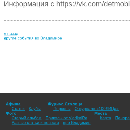
Информация с https://vk.com/detmob
« назад
другие события во Владимире
Афиша
Журнал Столица
Статьи
Клубы
Персоны
О журнале «100ЛИЦа»
Фото
Места
Старый альбом
Приколы от VladimiRа
Карта
Панор
Разные статьи и новости
про Владимир