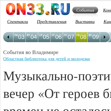
События
Кон
Спектакли
Представления
Выставки
Кин
03
04
05
06
07
08
09
1
ПН
ВТ
СР
ЧТ
ПТ
СБ
ВС
ПН
События во Владимире
Областная библиотека для детей и молодежи
Музыкально-поэти
вечер «От героев 
времен не осталос