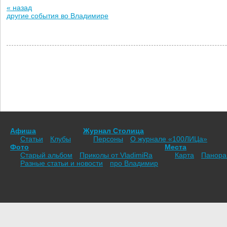
« назад
другие события во Владимире
Афиша
Журнал Столица
Статьи
Клубы
Персоны
О журнале «100ЛИЦа»
Фото
Места
Старый альбом
Приколы от VladimiRа
Карта
Панор
Разные статьи и новости
про Владимир