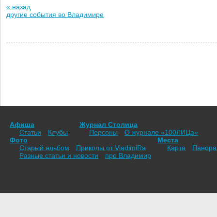
« назад
другие события во Владимире
Афиша
Журнал Столица
Статьи
Клубы
Персоны
О журнале «100ЛИЦа»
Фото
Места
Старый альбом
Приколы от VladimiRа
Карта
Панор
Разные статьи и новости
про Владимир