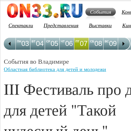
События
Кон
Спектакли
Представления
Выставки
Кин
03
04
05
06
07
08
09
1
ПН
ВТ
СР
ЧТ
ПТ
СБ
ВС
ПН
События во Владимире
Областная библиотека для детей и молодежи
III Фестиваль про 
для детей "Такой
чудесный день"