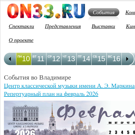
События
Кон
Спектакли
Представления
Выставки
Кин
О проекте
10
11
12
13
14
15
16
1
ПН
ВТ
СР
ЧТ
ПТ
СБ
ВС
ПН
События во Владимире
Центр классической музыки имени А. Э. Маркина
Репертуарный план на февраль 2026