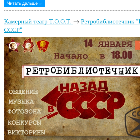
Читать дальше »
Камерный театр Т.О.О.Т.
→
Ретробиблиотечник 
СССР"