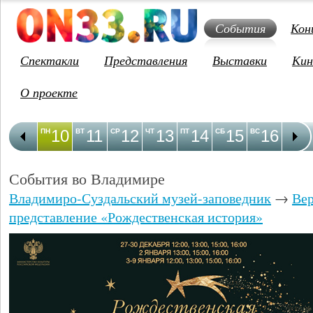
События
Кон
Спектакли
Представления
Выставки
Кин
О проекте
10
11
12
13
14
15
16
1
ПН
ВТ
СР
ЧТ
ПТ
СБ
ВС
ПН
События во Владимире
Владимиро-Суздальский музей-заповедник
→
Ве
представление «Рождественская история»