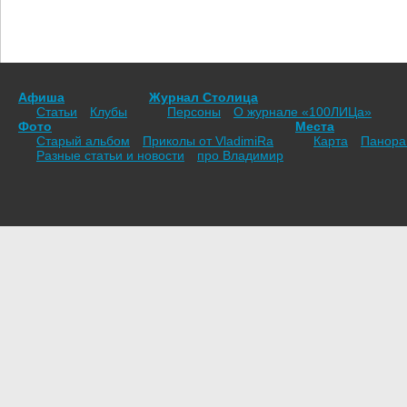
Афиша
Журнал Столица
Статьи
Клубы
Персоны
О журнале «100ЛИЦа»
Фото
Места
Старый альбом
Приколы от VladimiRа
Карта
Панор
Разные статьи и новости
про Владимир