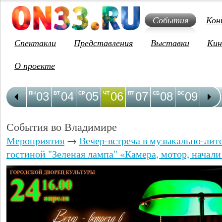
События
Кон
Спектакли
Представления
Выставки
Кин
О проекте
03
04
05
06
07
08
09
1
ПН
ВТ
СР
ЧТ
ПТ
СБ
ВС
ПН
События во Владимире
Мероприятия
→
Вечер-встреча в музыкально-лит
гостиной "Зеленая лампа" «Камера, мотор, начал