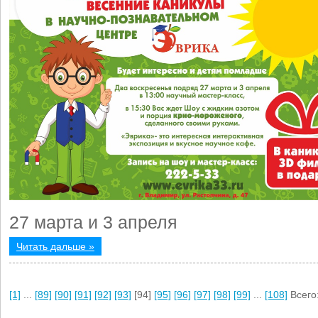
27 марта и 3 апреля
Читать дальше »
[1]
...
[89]
[90]
[91]
[92]
[93]
[94]
[95]
[96]
[97]
[98]
[99]
...
[108]
Всего