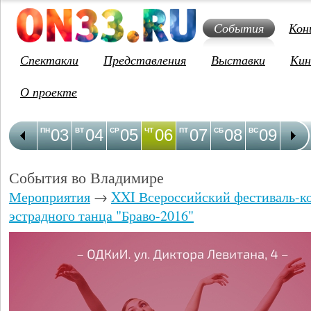
События
Кон
Спектакли
Представления
Выставки
Кин
О проекте
03
04
05
06
07
08
09
1
ПН
ВТ
СР
ЧТ
ПТ
СБ
ВС
ПН
События во Владимире
Мероприятия
→
XXI Всероссийский фестиваль-к
эстрадного танца "Браво-2016"