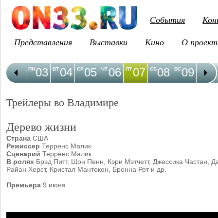
События
Кон
Представления
Выставки
Кино
О проект
03
04
05
06
07
08
09
1
ПН
ВТ
СР
ЧТ
ПТ
СБ
ВС
ПН
Трейлеры во Владимире
Дерево жизни
Страна
США
Режиссер
Терренс Малик
Сценарий
Терренс Малик
В ролях
Брэд Питт, Шон Пенн, Кэри Мэтчетт, Джессика Частан, Д
Райан Херст, Кристал Мантекон, Бренна Рот и др.
Премьера
9 июня