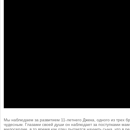
Мы наблюдаем за развитием 11-летнего Джека, одного из трех бр
чудесным. Глазами своей души он наблюдает за поступками мам
милосердие, в то время как отец пытается научить сына, что в 