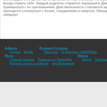
всегда ставить себя. Каждый родитель старается переманить Дже
примириться с их притязаниями. Действительность становится мр
приходится столкнуться с болью, страданиями и смертью. Неко
лабиринт.
Афиша
Журнал Столица
Статьи
Клубы
Персоны
О журнале «100ЛИЦа»
Фото
Места
Старый альбом
Приколы от VladimiRа
Карта
Панор
Разные статьи и новости
про Владимир