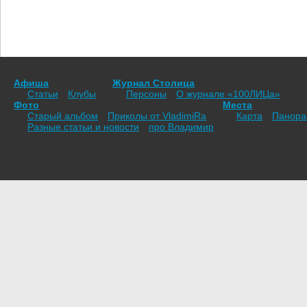
Афиша
Журнал Столица
Статьи
Клубы
Персоны
О журнале «100ЛИЦа»
Фото
Места
Старый альбом
Приколы от VladimiRа
Карта
Панор
Разные статьи и новости
про Владимир