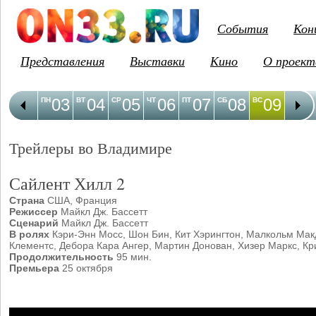
События
Кон
Представления
Выставки
Кино
О проект
03
04
05
06
07
08
09
1
ПН
ВТ
СР
ЧТ
ПТ
СБ
ВС
ПН
Трейлеры во Владимире
Сайлент Хилл 2
Страна
США, Франция
Режиссер
Майкл Дж. Бассетт
Сценарий
Майкл Дж. Бассетт
В ролях
Кэри-Энн Мосс, Шон Бин, Кит Хэрингтон, Малкольм Мак
Клементс, Дебора Кара Ангер, Мартин Донован, Хизер Маркс, Кр
Продолжительность
95 мин.
Премьера
25 октября