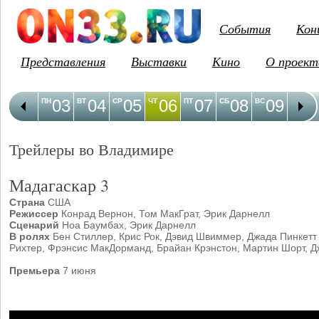
События
Кон
Представления
Выставки
Кино
О проект
03
04
05
06
07
08
09
1
ПН
ВТ
СР
ЧТ
ПТ
СБ
ВС
ПН
Трейлеры во Владимире
Мадагаскар 3
Страна
США
Режиссер
Конрад Вернон, Том МакГрат, Эрик Дарнелл
Сценарий
Ноа Баумбах, Эрик Дарнелл
В ролях
Бен Стиллер, Крис Рок, Дэвид Швиммер, Джада Пинкетт 
Рихтер, Фрэнсис МакДорманд, Брайан Крэнстон, Мартин Шорт, Дж
Премьера
7 июня