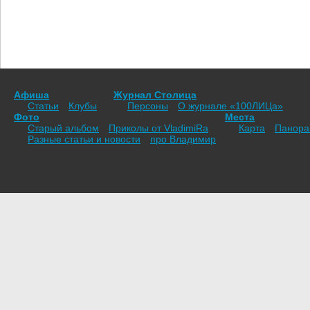
Афиша
Журнал Столица
Статьи
Клубы
Персоны
О журнале «100ЛИЦа»
Фото
Места
Старый альбом
Приколы от VladimiRа
Карта
Панор
Разные статьи и новости
про Владимир