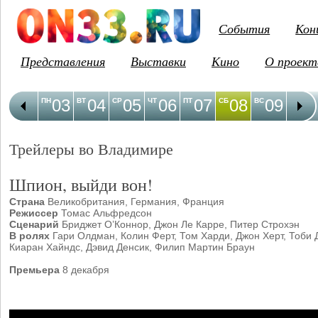
События
Кон
Представления
Выставки
Кино
О проект
03
04
05
06
07
08
09
1
ПН
ВТ
СР
ЧТ
ПТ
СБ
ВС
ПН
Трейлеры во Владимире
Шпион, выйди вон!
Страна
Великобритания, Германия, Франция
Режиссер
Томас Альфредсон
Сценарий
Бриджет О’Коннор, Джон Ле Карре, Питер Строхэн
В ролях
Гари Олдман, Колин Ферт, Том Харди, Джон Херт, Тоби 
Киаран Хайндс, Дэвид Денсик, Филип Мартин Браун
Премьера
8 декабря