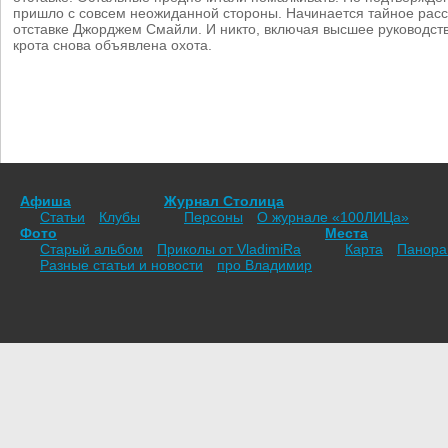
пришло с совсем неожиданной стороны. Начинается тайное рас
отставке Джорджем Смайли. И никто, включая высшее руководство
крота снова объявлена охота.
Афиша
Журнал Столица
Статьи
Клубы
Персоны
О журнале «100ЛИЦа»
Фото
Места
Старый альбом
Приколы от VladimiRа
Карта
Панор
Разные статьи и новости
про Владимир