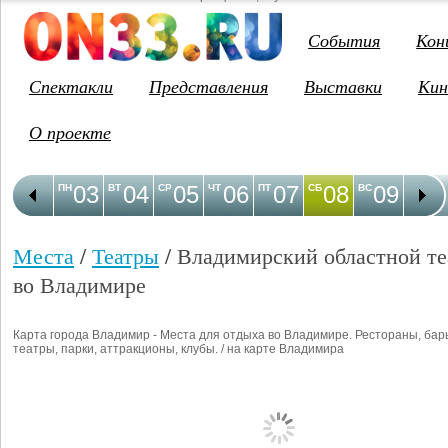
События
Кон
Спектакли
Представления
Выставки
Кин
О проекте
03
04
05
06
07
08
09
1
ПН
ВТ
СР
ЧТ
ПТ
СБ
ВС
ПН
Места
/
Театры
/ Владимирский областной те
во Владимире
Карта города Владимир - Места для отдыха во Владимире. Рестораны, бар
театры, парки, аттракционы, клубы. / на карте Владимира